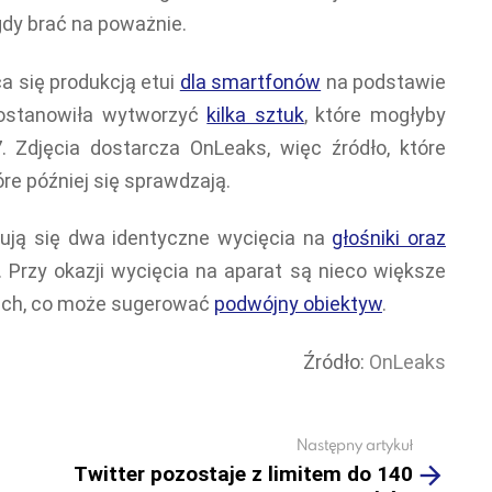
gdy brać na poważnie.
a się produkcją etui
dla smartfonów
na podstawie
ostanowiła wytworzyć
kilka sztuk
, które mogłyby
 Zdjęcia dostarcza OnLeaks, więc źródło, które
óre później się sprawdzają.
dują się dwa identyczne wycięcia na
głośniki oraz
. Przy okazji wycięcia na aparat są nieco większe
ach, co może sugerować
podwójny obiektyw
.
Źródło:
OnLeaks
Następny artykuł
Twitter pozostaje z limitem do 140