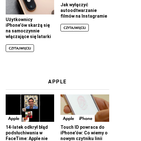
Jak wyłączyć
autoodtwarzanie
filmów na Instagramie
Użytkownicy
iPhone’ów skarżą się
CZYTAJ WIĘCEJ
na samoczynnie
włączające się latarki
CZYTAJ WIĘCEJ
APPLE
Apple
Apple
iPhone
14-latek odkrył błąd
Touch ID powraca do
podsłuchiwania w
iPhone’ów: Co wiemy o
FaceTime: Apple nie
nowym czytniku linii