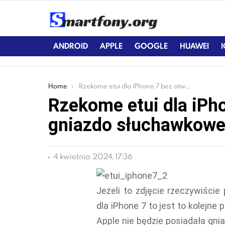
ANDROID
APPLE
GOOGLE
HUAWEI
You are here:
Home
Rzekome etui dla iPhone 7 bez otworu na gniazdo słuchawkowe
Rzekome etui dla iPh
gniazdo słuchawkow
4 kwietnia 2024, 17:36
Jeżeli to zdjęcie rzeczywiści
dla iPhone 7 to jest to kolejn
Apple nie będzie posiadała gn