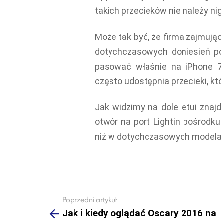
takich przecieków nie należy ni
Może tak być, że firma zajmując
dotychczasowych doniesień p
pasować właśnie na iPhone 7.
często udostępnia przecieki, kt
Jak widzimy na dole etui znaj
otwór na port Lightin pośrodku
niż w dotychczasowych model
Poprzedni artykuł
See
more
Jak i kiedy oglądać Oscary 2016 na