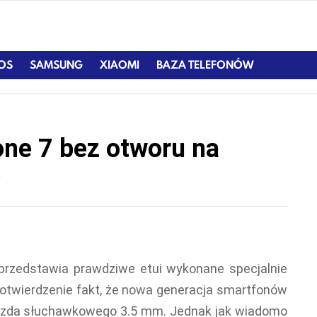
IOS
SAMSUNG
XIAOMI
BAZA TELEFONÓW
one 7 bez otworu na
e
e przedstawia prawdziwe etui wykonane specjalnie
e potwierdzenie fakt, że nowa generacja smartfonów
iazda słuchawkowego 3.5 mm. Jednak jak wiadomo