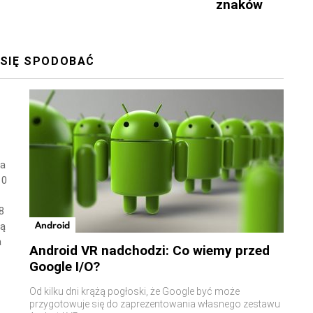
znaków
 SIĘ SPODOBAĆ
wa
10
8
Android
ną
a
Android VR nadchodzi: Co wiemy przed
Google I/O?
Od kilku dni krążą pogłoski, że Google być może
przygotowuje się do zaprezentowania własnego zestawu