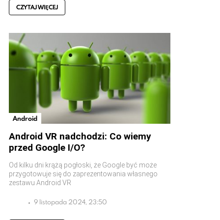
CZYTAJ WIĘCEJ
Android
Android VR nadchodzi: Co wiemy
przed Google I/O?
Od kilku dni krążą pogłoski, że Google być może
przygotowuje się do zaprezentowania własnego
zestawu Android VR
9 listopada 2024, 23:50