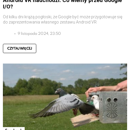
Android VR nadchodzi: Co wiemy przed Google
I/O?
Od kilku dni krążą pogłoski, że Google być może przygotowuje się
do zaprezentowania własnego zestawu Android VR
9 listopada 2024, 23:50
CZYTAJ WIĘCEJ