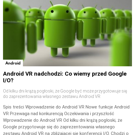
Android
Android VR nadchodzi: Co wiemy przed Google
I/O?
Od kilku dni krążą pogłoski, że Google być może przygotowuje się
do zaprezentowania własnego zestawu Android VR
Spis treści Wprowadzenie do Android VR Nowe funkcje Android
VR Przewaga nad konkurencją Oczekiwania i przyszłość
Wprowadzenie do Android VR Od kilku dni krążą pogłoski, że
Google przygotowuje się do zaprezentowania własnego
zestawu Android VR na zbliżającej się konferencji I/O. Chodzi o