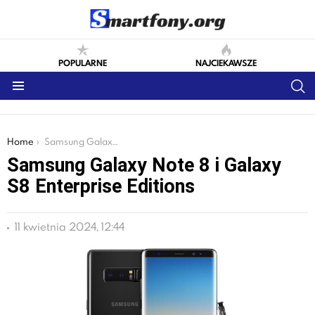
POPULARNE
NAJCIEKAWSZE
S
Menu
You are here:
Home
Samsung Galaxy Note 8 i Galaxy S8 Enterprise Editions
Samsung Galaxy Note 8 i Galaxy
S8 Enterprise Editions
11 kwietnia 2024, 12:44