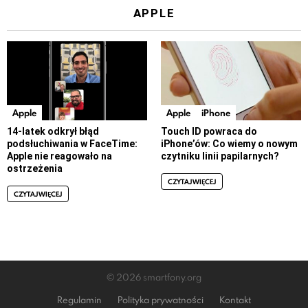
APPLE
Apple
Apple
iPhone
14-latek odkrył błąd
Touch ID powraca do
podsłuchiwania w FaceTime:
iPhone’ów: Co wiemy o nowym
Apple nie reagowało na
czytniku linii papilarnych?
ostrzeżenia
CZYTAJ WIĘCEJ
CZYTAJ WIĘCEJ
© 2026 smartfony.org
Regulamin
Polityka prywatności
Kontakt