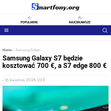
POPULARNE
NAJCIEKAWSZE
S
Menu
You are here:
Home
Samsung Galaxy S7 będzie kosztować 700 €, a S7 edge 800 €
Samsung Galaxy S7 będzie
kosztować 700 €, a S7 edge 800 €
16 kwietnia 2024, 02:11