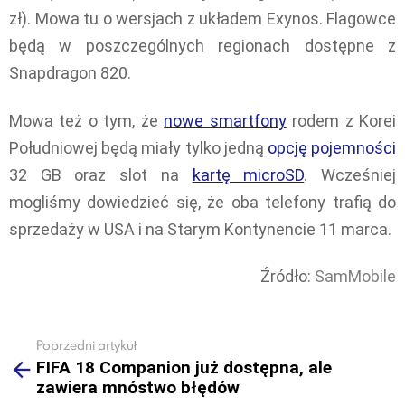
zł). Mowa tu o wersjach z układem Exynos. Flagowce
będą w poszczególnych regionach dostępne z
Snapdragon 820.
Mowa też o tym, że
nowe smartfony
rodem z Korei
Południowej będą miały tylko jedną
opcję pojemności
32 GB oraz slot na
kartę microSD
. Wcześniej
mogliśmy dowiedzieć się, że oba telefony trafią do
sprzedaży w USA i na Starym Kontynencie 11 marca.
Źródło:
SamMobile
Poprzedni artykuł
See
FIFA 18 Companion już dostępna, ale
more
zawiera mnóstwo błędów