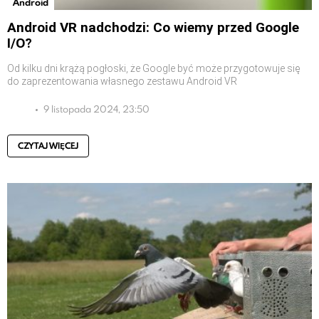
Android
Android VR nadchodzi: Co wiemy przed Google
I/O?
Od kilku dni krążą pogłoski, że Google być może przygotowuje się
do zaprezentowania własnego zestawu Android VR
9 listopada 2024, 23:50
CZYTAJ WIĘCEJ