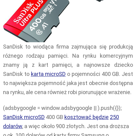
SanDisk to wiodąca firma zajmująca się produkcją
różnego rodzaju pamięci. Na rynku komercyjnym
znamy ją z kart pamięci, a najnowsze dziecko
SanDisk to
karta microSD
o pojemności 400 GB. Jest
to największa pojemność jaka jest obecnie dostępna
na rynku, ale cena również robi piorunujące wrażenie.
(adsbygoogle = window.adsbygoogle || ).push({});
SanDisk microSD
400 GB
kosztować będzie
250
dolarów
, a więc około 900 złotych. Jest ona droższa
o ok. 100 dolarów od karty firmy Samsung o