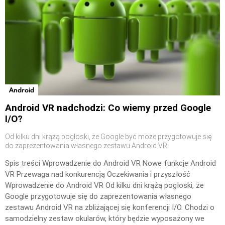
Android
Android VR nadchodzi: Co wiemy przed Google
I/O?
Od kilku dni krążą pogłoski, że Google być może przygotowuje się
do zaprezentowania własnego zestawu Android VR
Spis treści Wprowadzenie do Android VR Nowe funkcje Android
VR Przewaga nad konkurencją Oczekiwania i przyszłość
Wprowadzenie do Android VR Od kilku dni krążą pogłoski, że
Google przygotowuje się do zaprezentowania własnego
zestawu Android VR na zbliżającej się konferencji I/O. Chodzi o
samodzielny zestaw okularów, który będzie wyposażony we