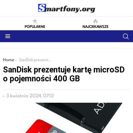
POPULARNE
NAJCIEKAWSZE
S
Menu
You are here:
Home
SanDisk prezentuje kartę microSD o pojemności 400 GB
SanDisk prezentuje kartę microSD
o pojemności 400 GB
3 kwietnia 2024, 07:12