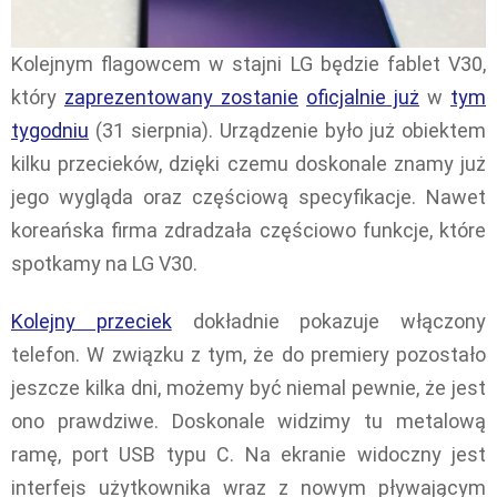
Kolejnym flagowcem w stajni LG będzie fablet V30,
który
zaprezentowany zostanie
oficjalnie już
w
tym
tygodniu
(31 sierpnia). Urządzenie było już obiektem
kilku przecieków, dzięki czemu doskonale znamy już
jego wygląda oraz częściową specyfikacje. Nawet
koreańska firma zdradzała częściowo funkcje, które
spotkamy na LG V30.
Kolejny przeciek
dokładnie pokazuje włączony
telefon. W związku z tym, że do premiery pozostało
jeszcze kilka dni, możemy być niemal pewnie, że jest
ono prawdziwe. Doskonale widzimy tu metalową
ramę, port USB typu C. Na ekranie widoczny jest
interfejs użytkownika wraz z nowym pływającym