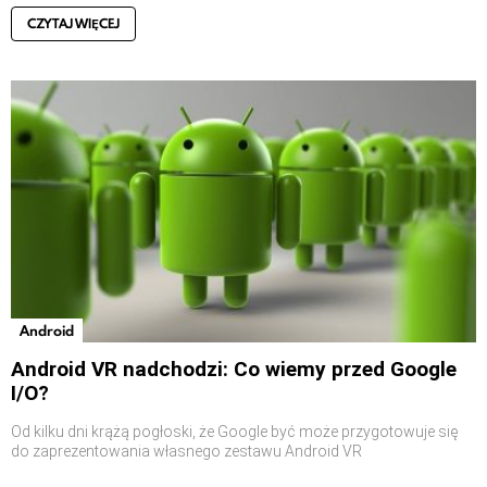
CZYTAJ WIĘCEJ
Android
Android VR nadchodzi: Co wiemy przed Google
I/O?
Od kilku dni krążą pogłoski, że Google być może przygotowuje się
do zaprezentowania własnego zestawu Android VR