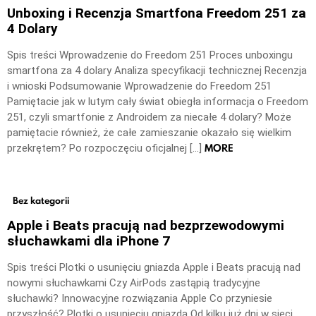
Unboxing i Recenzja Smartfona Freedom 251 za
4 Dolary
Spis treści Wprowadzenie do Freedom 251 Proces unboxingu
smartfona za 4 dolary Analiza specyfikacji technicznej Recenzja
i wnioski Podsumowanie Wprowadzenie do Freedom 251
Pamiętacie jak w lutym cały świat obiegła informacja o Freedom
251, czyli smartfonie z Androidem za niecałe 4 dolary? Może
pamiętacie również, że całe zamieszanie okazało się wielkim
MORE
przekrętem? Po rozpoczęciu oficjalnej […]
Bez kategorii
Apple i Beats pracują nad bezprzewodowymi
słuchawkami dla iPhone 7
Spis treści Plotki o usunięciu gniazda Apple i Beats pracują nad
nowymi słuchawkami Czy AirPods zastąpią tradycyjne
słuchawki? Innowacyjne rozwiązania Apple Co przyniesie
przyszłość? Plotki o usunięciu gniazda Od kilku już dni w sieci