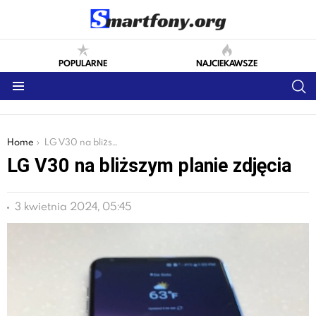
POPULARNE
NAJCIEKAWSZE
S
Menu
You are here:
Home
LG V30 na bliższym planie zdjęcia
LG V30 na bliższym planie zdjęcia
3 kwietnia 2024, 05:45