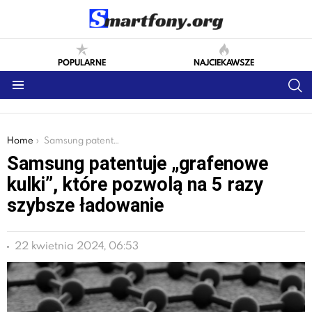
POPULARNE
NAJCIEKAWSZE
S
Menu
You are here:
Home
Samsung patentuje „grafenowe kulki”, które pozwolą na 5 razy szybsze ładowanie
Samsung patentuje „grafenowe
kulki”, które pozwolą na 5 razy
szybsze ładowanie
22 kwietnia 2024, 06:53