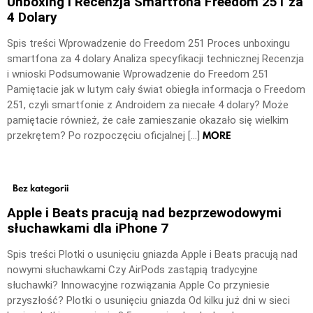
Unboxing i Recenzja Smartfona Freedom 251 za
4 Dolary
Spis treści Wprowadzenie do Freedom 251 Proces unboxingu
smartfona za 4 dolary Analiza specyfikacji technicznej Recenzja
i wnioski Podsumowanie Wprowadzenie do Freedom 251
Pamiętacie jak w lutym cały świat obiegła informacja o Freedom
251, czyli smartfonie z Androidem za niecałe 4 dolary? Może
pamiętacie również, że całe zamieszanie okazało się wielkim
MORE
przekrętem? Po rozpoczęciu oficjalnej […]
Bez kategorii
Apple i Beats pracują nad bezprzewodowymi
słuchawkami dla iPhone 7
Spis treści Plotki o usunięciu gniazda Apple i Beats pracują nad
nowymi słuchawkami Czy AirPods zastąpią tradycyjne
słuchawki? Innowacyjne rozwiązania Apple Co przyniesie
przyszłość? Plotki o usunięciu gniazda Od kilku już dni w sieci