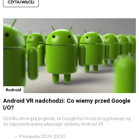
CZYTAJ WIĘCEJ
Android
Android VR nadchodzi: Co wiemy przed Google
I/O?
Od kilku dni krążą pogłoski, że Google być może przygotowuje się
do zaprezentowania własnego zestawu Android VR
9 listopada 2024, 23:50