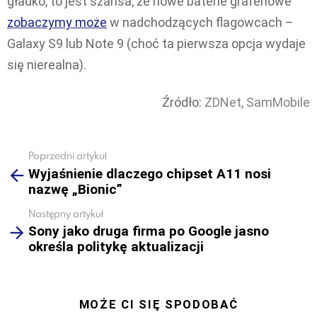
gładko, to jest szansa, że nowe baterie grafenowe
zobaczymy może
w nadchodzących flagowcach –
Galaxy S9 lub Note 9 (choć ta pierwsza opcja wydaje
się nierealna).
Źródło:
ZDNet,
SamMobile
Poprzedni artykuł
See
Wyjaśnienie dlaczego chipset A11 nosi
more
nazwę „Bionic”
Następny artykuł
Sony jako druga firma po Google jasno
określa politykę aktualizacji
MOŻE CI SIĘ SPODOBAĆ