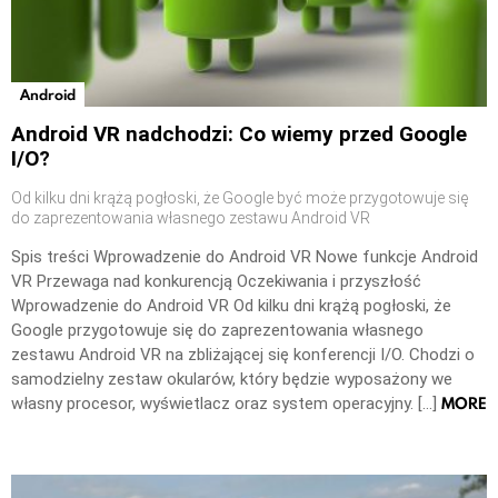
Android
Android VR nadchodzi: Co wiemy przed Google
I/O?
Od kilku dni krążą pogłoski, że Google być może przygotowuje się
do zaprezentowania własnego zestawu Android VR
Spis treści Wprowadzenie do Android VR Nowe funkcje Android
VR Przewaga nad konkurencją Oczekiwania i przyszłość
Wprowadzenie do Android VR Od kilku dni krążą pogłoski, że
Google przygotowuje się do zaprezentowania własnego
zestawu Android VR na zbliżającej się konferencji I/O. Chodzi o
samodzielny zestaw okularów, który będzie wyposażony we
MORE
własny procesor, wyświetlacz oraz system operacyjny. […]