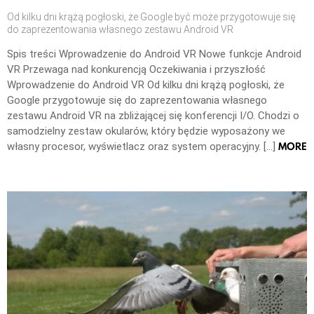
Od kilku dni krążą pogłoski, że Google być może przygotowuje się
do zaprezentowania własnego zestawu Android VR
Spis treści Wprowadzenie do Android VR Nowe funkcje Android
VR Przewaga nad konkurencją Oczekiwania i przyszłość
Wprowadzenie do Android VR Od kilku dni krążą pogłoski, że
Google przygotowuje się do zaprezentowania własnego
zestawu Android VR na zbliżającej się konferencji I/O. Chodzi o
samodzielny zestaw okularów, który będzie wyposażony we
MORE
własny procesor, wyświetlacz oraz system operacyjny. […]