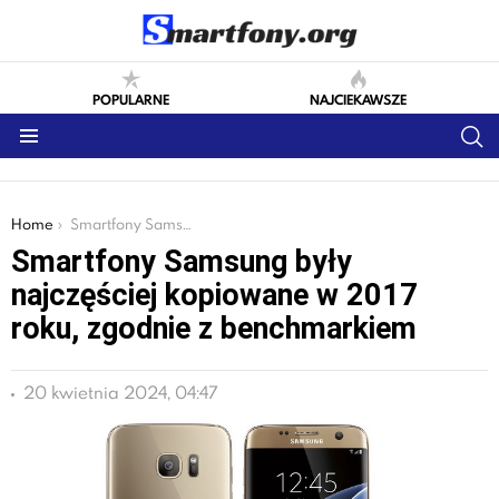
POPULARNE
NAJCIEKAWSZE
S
Menu
You are here:
Home
Smartfony Samsung były najczęściej kopiowane w 2017 roku, zgodnie z benchmarkiem
Smartfony Samsung były
najczęściej kopiowane w 2017
roku, zgodnie z benchmarkiem
20 kwietnia 2024, 04:47