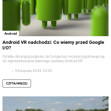
Android
Android VR nadchodzi: Co wiemy przed Google
I/O?
Od kilku dni krążą pogłoski, że Google być może przygotowuje się
do zaprezentowania własnego zestawu Android VR
9 listopada 2024, 23:50
CZYTAJ WIĘCEJ