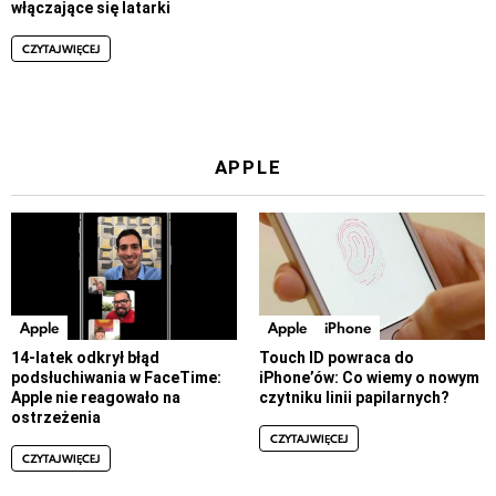
włączające się latarki
CZYTAJ WIĘCEJ
APPLE
Apple
Apple
iPhone
14-latek odkrył błąd
Touch ID powraca do
podsłuchiwania w FaceTime:
iPhone’ów: Co wiemy o nowym
Apple nie reagowało na
czytniku linii papilarnych?
ostrzeżenia
CZYTAJ WIĘCEJ
CZYTAJ WIĘCEJ