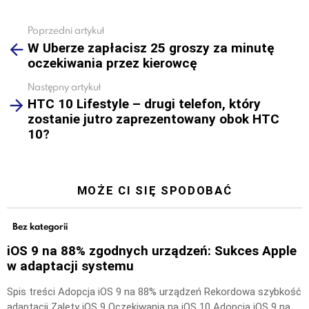
Poprzedni artykuł
See
W Uberze zapłacisz 25 groszy za minutę
more
oczekiwania przez kierowcę
Następny artykuł
HTC 10 Lifestyle – drugi telefon, który
zostanie jutro zaprezentowany obok HTC
10?
MOŻE CI SIĘ SPODOBAĆ
Bez kategorii
iOS 9 na 88% zgodnych urządzeń: Sukces Apple
w adaptacji systemu
Spis treści Adopcja iOS 9 na 88% urządzeń Rekordowa szybkość
adaptacji Zalety iOS 9 Oczekiwania na iOS 10 Adopcja iOS 9 na