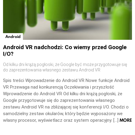
Android
Android VR nadchodzi: Co wiemy przed Google
I/O?
Od kilku dni krążą pogłoski, że Google być może przygotowuje się
do zaprezentowania własnego zestawu Android VR
Spis treści Wprowadzenie do Android VR Nowe funkcje Android
VR Przewaga nad konkurencją Oczekiwania i przyszłość
Wprowadzenie do Android VR Od kilku dni krążą pogłoski, że
Google przygotowuje się do zaprezentowania własnego
zestawu Android VR na zbliżającej się konferencji I/O. Chodzi o
samodzielny zestaw okularów, który będzie wyposażony we
MORE
własny procesor, wyświetlacz oraz system operacyjny. […]