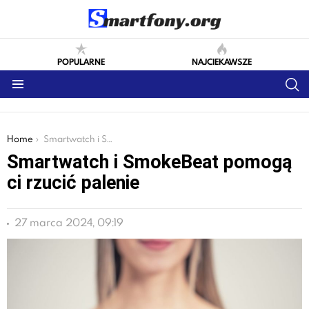
POPULARNE
NAJCIEKAWSZE
S
Menu
You are here:
Home
Smartwatch i SmokeBeat pomogą ci rzucić palenie
Smartwatch i SmokeBeat pomogą
ci rzucić palenie
27 marca 2024, 09:19