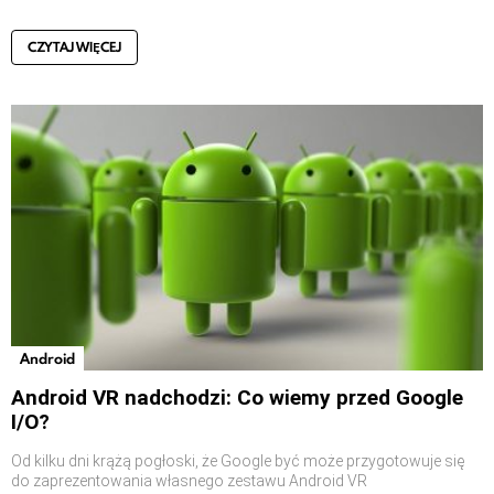
CZYTAJ WIĘCEJ
Android
Android VR nadchodzi: Co wiemy przed Google
I/O?
Od kilku dni krążą pogłoski, że Google być może przygotowuje się
do zaprezentowania własnego zestawu Android VR