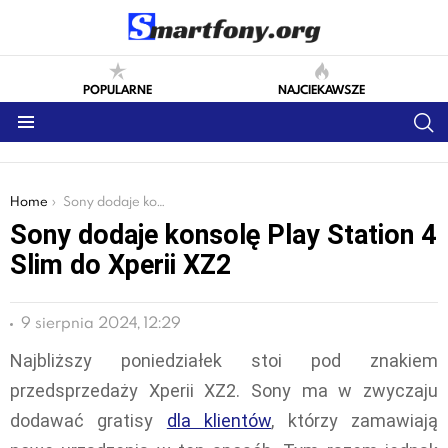
POPULARNE
NAJCIEKAWSZE
S
Menu
You are here:
Home
Sony dodaje konsolę Play Station 4 Slim do Xperii XZ2
Sony dodaje konsolę Play Station 4
Slim do Xperii XZ2
9 sierpnia 2024, 12:29
Najbliższy poniedziałek stoi pod znakiem
przedsprzedaży Xperii XZ2. Sony ma w zwyczaju
dodawać gratisy
dla klientów
, którzy zamawiają