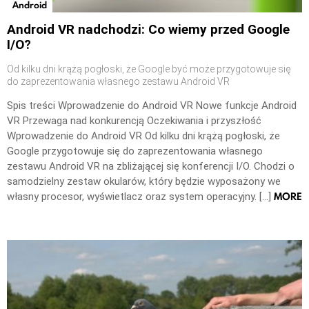
Android
Android VR nadchodzi: Co wiemy przed Google
I/O?
Od kilku dni krążą pogłoski, że Google być może przygotowuje się
do zaprezentowania własnego zestawu Android VR
Spis treści Wprowadzenie do Android VR Nowe funkcje Android
VR Przewaga nad konkurencją Oczekiwania i przyszłość
Wprowadzenie do Android VR Od kilku dni krążą pogłoski, że
Google przygotowuje się do zaprezentowania własnego
zestawu Android VR na zbliżającej się konferencji I/O. Chodzi o
samodzielny zestaw okularów, który będzie wyposażony we
MORE
własny procesor, wyświetlacz oraz system operacyjny. […]