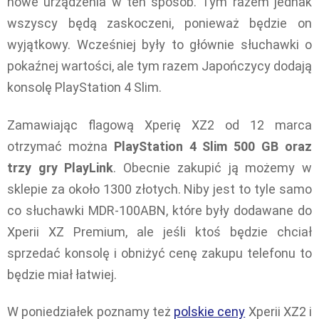
nowe urządzenia w ten sposób. Tym razem jednak
wszyscy będą zaskoczeni, ponieważ będzie on
wyjątkowy. Wcześniej były to głównie słuchawki o
pokaźnej wartości, ale tym razem Japończycy dodają
konsolę PlayStation 4 Slim.
Zamawiając flagową Xperię XZ2 od 12 marca
otrzymać można
PlayStation 4 Slim 500 GB oraz
trzy gry PlayLink
. Obecnie zakupić ją możemy w
sklepie za około 1300 złotych. Niby jest to tyle samo
co słuchawki MDR-100ABN, które były dodawane do
Xperii XZ Premium, ale jeśli ktoś będzie chciał
sprzedać konsolę i obniżyć cenę zakupu telefonu to
będzie miał łatwiej.
W poniedziałek poznamy też
polskie ceny
Xperii XZ2 i