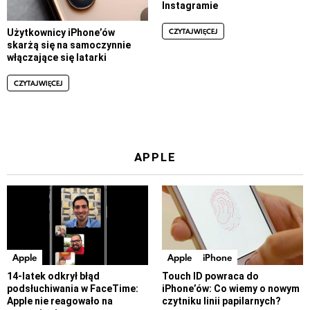
Instagramie
CZYTAJ WIĘCEJ
Użytkownicy iPhone’ów
skarżą się na samoczynnie
włączające się latarki
CZYTAJ WIĘCEJ
APPLE
Apple
Apple
iPhone
14-latek odkrył błąd
Touch ID powraca do
podsłuchiwania w FaceTime:
iPhone’ów: Co wiemy o nowym
Apple nie reagowało na
czytniku linii papilarnych?