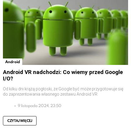
Android
Android VR nadchodzi: Co wiemy przed Google
I/O?
Od kilku dni krążą pogłoski, że Google być może przygotowuje się
do zaprezentowania własnego zestawu Android VR
9 listopada 2024, 23:50
CZYTAJ WIĘCEJ