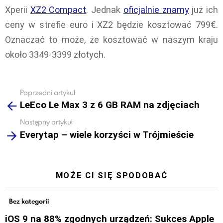
Xperii
XZ2 Compact
. Jednak
oficjalnie znamy
już ich
ceny w strefie euro i XZ2 będzie kosztować 799€.
Oznaczać to może, że kosztować w naszym kraju
około 3349-3399 złotych.
Poprzedni artykuł
See
LeEco Le Max 3 z 6 GB RAM na zdjęciach
more
Następny artykuł
Everytap – wiele korzyści w Trójmieście
MOŻE CI SIĘ SPODOBAĆ
Bez kategorii
iOS 9 na 88% zgodnych urządzeń: Sukces Apple