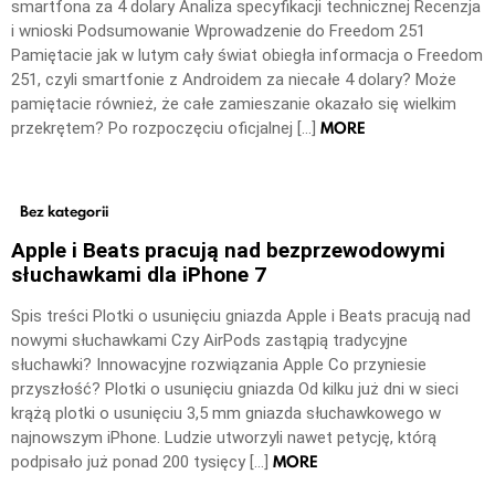
smartfona za 4 dolary Analiza specyfikacji technicznej Recenzja
i wnioski Podsumowanie Wprowadzenie do Freedom 251
Pamiętacie jak w lutym cały świat obiegła informacja o Freedom
251, czyli smartfonie z Androidem za niecałe 4 dolary? Może
pamiętacie również, że całe zamieszanie okazało się wielkim
MORE
przekrętem? Po rozpoczęciu oficjalnej […]
Bez kategorii
Apple i Beats pracują nad bezprzewodowymi
słuchawkami dla iPhone 7
Spis treści Plotki o usunięciu gniazda Apple i Beats pracują nad
nowymi słuchawkami Czy AirPods zastąpią tradycyjne
słuchawki? Innowacyjne rozwiązania Apple Co przyniesie
przyszłość? Plotki o usunięciu gniazda Od kilku już dni w sieci
krążą plotki o usunięciu 3,5 mm gniazda słuchawkowego w
najnowszym iPhone. Ludzie utworzyli nawet petycję, którą
MORE
podpisało już ponad 200 tysięcy […]