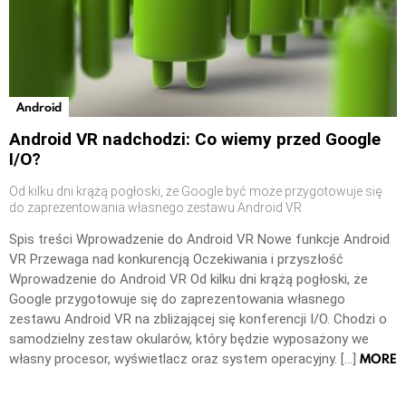
Android
Android VR nadchodzi: Co wiemy przed Google
I/O?
Od kilku dni krążą pogłoski, że Google być może przygotowuje się
do zaprezentowania własnego zestawu Android VR
Spis treści Wprowadzenie do Android VR Nowe funkcje Android
VR Przewaga nad konkurencją Oczekiwania i przyszłość
Wprowadzenie do Android VR Od kilku dni krążą pogłoski, że
Google przygotowuje się do zaprezentowania własnego
zestawu Android VR na zbliżającej się konferencji I/O. Chodzi o
samodzielny zestaw okularów, który będzie wyposażony we
MORE
własny procesor, wyświetlacz oraz system operacyjny. […]