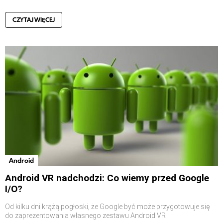
CZYTAJ WIĘCEJ
Android
Android VR nadchodzi: Co wiemy przed Google
I/O?
Od kilku dni krążą pogłoski, że Google być może przygotowuje się
do zaprezentowania własnego zestawu Android VR