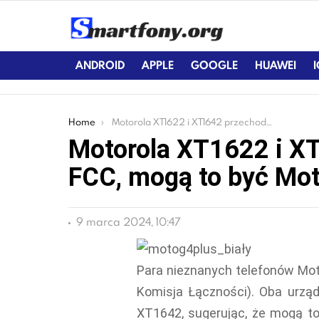
ANDROID
APPLE
GOOGLE
HUAWEI
You are here:
Home
Motorola XT1622 i XT1642 przechodzą przez FCC, mogą to być Moto G4 i G4 Plus
Motorola XT1622 i X
FCC, mogą to być Mot
9 marca 2024, 10:47
Para nieznanych telefonów Mot
Komisja Łączności). Oba urz
XT1642, sugerując, że mogą to