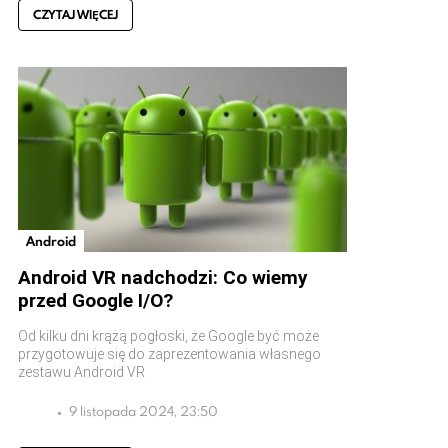
CZYTAJ WIĘCEJ
Android
Android VR nadchodzi: Co wiemy
przed Google I/O?
Od kilku dni krążą pogłoski, że Google być może
przygotowuje się do zaprezentowania własnego
zestawu Android VR
9 listopada 2024, 23:50