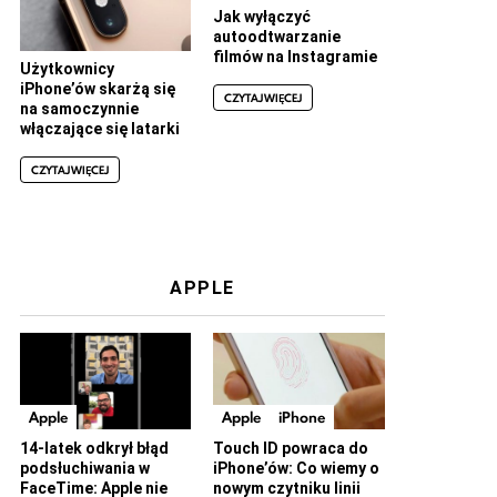
Jak wyłączyć
autoodtwarzanie
filmów na Instagramie
Użytkownicy
iPhone’ów skarżą się
CZYTAJ WIĘCEJ
na samoczynnie
włączające się latarki
CZYTAJ WIĘCEJ
APPLE
Apple
Apple
iPhone
14-latek odkrył błąd
Touch ID powraca do
podsłuchiwania w
iPhone’ów: Co wiemy o
FaceTime: Apple nie
nowym czytniku linii