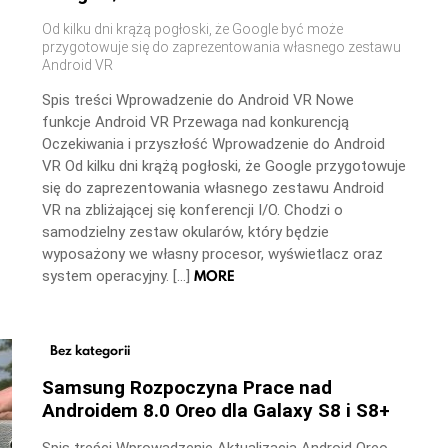
Od kilku dni krążą pogłoski, że Google być może
przygotowuje się do zaprezentowania własnego zestawu
Android VR
Spis treści Wprowadzenie do Android VR Nowe
funkcje Android VR Przewaga nad konkurencją
Oczekiwania i przyszłość Wprowadzenie do Android
VR Od kilku dni krążą pogłoski, że Google przygotowuje
się do zaprezentowania własnego zestawu Android
VR na zbliżającej się konferencji I/O. Chodzi o
samodzielny zestaw okularów, który będzie
wyposażony we własny procesor, wyświetlacz oraz
MORE
system operacyjny. […]
Bez kategorii
Samsung Rozpoczyna Prace nad
Androidem 8.0 Oreo dla Galaxy S8 i S8+
Spis treści Wprowadzenie Aktualizacja Android Oreo