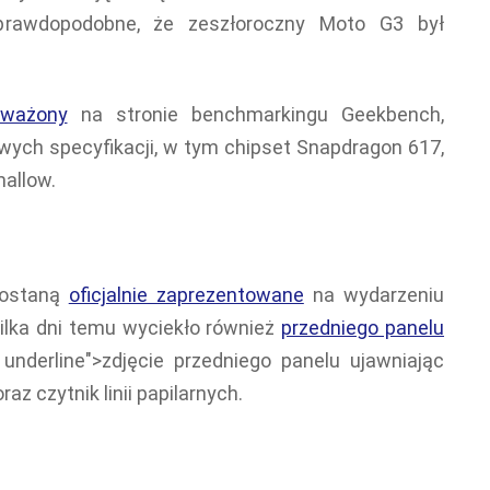
 prawdopodobne, że zeszłoroczny Moto G3 był
uważony
na stronie benchmarkingu Geekbench,
owych specyfikacji, w tym chipset Snapdragon 617,
allow.
zostaną
oficjalnie zaprezentowane
na wydarzeniu
Kilka dni temu wyciekło również
przedniego panelu
 underline">zdjęcie przedniego panelu ujawniając
z czytnik linii papilarnych.