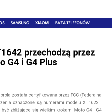
IOS
SAMSUNG
XIAOMI
BAZA TELEFONÓW
T1642 przechodzą przez
o G4 i G4 Plus
orola została certyfikowana przez FCC (Federalna
ądzenia oznaczone są numerami modelu XT1622 i
 być zbliżające się wielkim krokami Moto G4 i G4