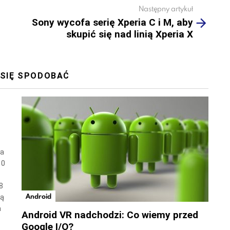
Następny artykuł
Sony wycofa serię Xperia C i M, aby
skupić się nad linią Xperia X
 SIĘ SPODOBAĆ
wa
10
8
Android
ną
a
Android VR nadchodzi: Co wiemy przed
Google I/O?