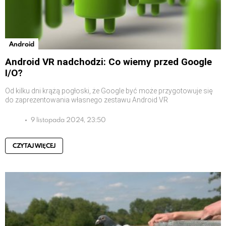
Android
Android VR nadchodzi: Co wiemy przed Google
I/O?
Od kilku dni krążą pogłoski, że Google być może przygotowuje się
do zaprezentowania własnego zestawu Android VR
9 listopada 2024, 23:50
CZYTAJ WIĘCEJ