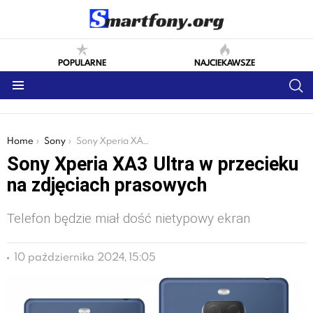
POPULARNE
NAJCIEKAWSZE
S
Menu
You are here:
Home
Sony
Sony Xperia XA3 Ultra w przecieku na zdjęciach prasowych
Sony Xperia XA3 Ultra w przecieku
na zdjęciach prasowych
Telefon będzie miał dość nietypowy ekran
10 października 2024, 15:05