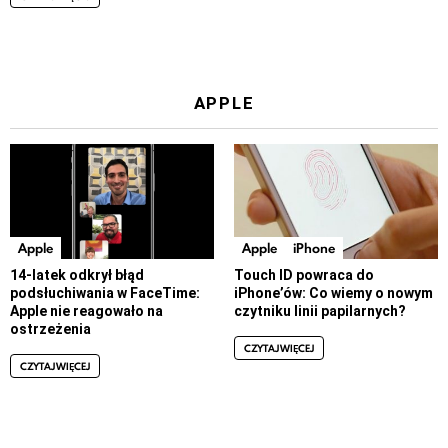
APPLE
Apple
Apple
iPhone
14-latek odkrył błąd
Touch ID powraca do
podsłuchiwania w FaceTime:
iPhone’ów: Co wiemy o nowym
Apple nie reagowało na
czytniku linii papilarnych?
ostrzeżenia
CZYTAJ WIĘCEJ
CZYTAJ WIĘCEJ