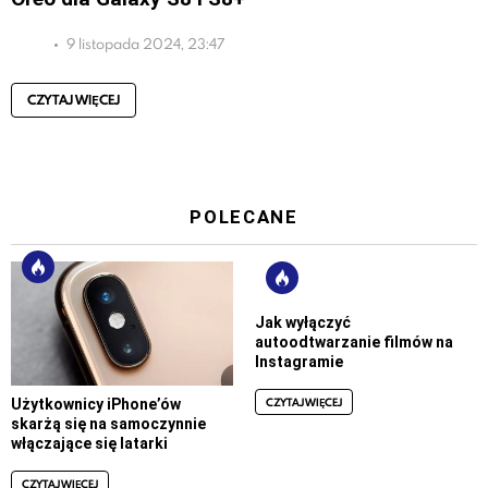
9 listopada 2024, 23:47
CZYTAJ WIĘCEJ
POLECANE
Jak wyłączyć
autoodtwarzanie filmów na
Instagramie
CZYTAJ WIĘCEJ
Użytkownicy iPhone’ów
skarżą się na samoczynnie
włączające się latarki
CZYTAJ WIĘCEJ