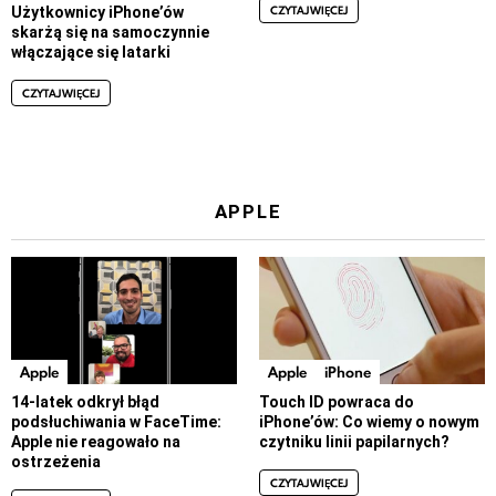
CZYTAJ WIĘCEJ
Użytkownicy iPhone’ów
skarżą się na samoczynnie
włączające się latarki
CZYTAJ WIĘCEJ
APPLE
Apple
Apple
iPhone
14-latek odkrył błąd
Touch ID powraca do
podsłuchiwania w FaceTime:
iPhone’ów: Co wiemy o nowym
Apple nie reagowało na
czytniku linii papilarnych?
ostrzeżenia
CZYTAJ WIĘCEJ