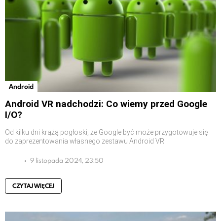
Android
Android VR nadchodzi: Co wiemy przed Google
I/O?
Od kilku dni krążą pogłoski, że Google być może przygotowuje się
do zaprezentowania własnego zestawu Android VR
9 listopada 2024, 23:50
CZYTAJ WIĘCEJ