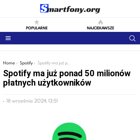
POPULARNE
NAJCIEKAWSZE
S
Menu
You are here:
Home
Spotify
Spotify ma już ponad 50 milionów płatnych użytkowników
Spotify ma już ponad 50 milionów
płatnych użytkowników
18 września 2024, 13:51