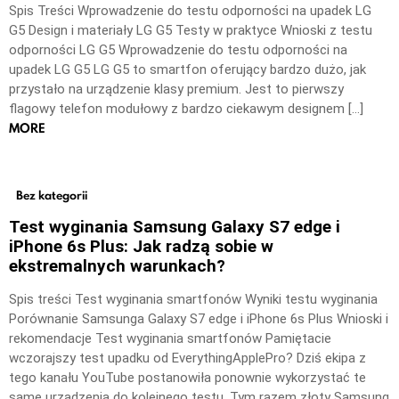
Spis Treści Wprowadzenie do testu odporności na upadek LG
G5 Design i materiały LG G5 Testy w praktyce Wnioski z testu
odporności LG G5 Wprowadzenie do testu odporności na
upadek LG G5 LG G5 to smartfon oferujący bardzo dużo, jak
przystało na urządzenie klasy premium. Jest to pierwszy
flagowy telefon modułowy z bardzo ciekawym designem […]
MORE
Bez kategorii
Test wyginania Samsung Galaxy S7 edge i
iPhone 6s Plus: Jak radzą sobie w
ekstremalnych warunkach?
Spis treści Test wyginania smartfonów Wyniki testu wyginania
Porównanie Samsunga Galaxy S7 edge i iPhone 6s Plus Wnioski i
rekomendacje Test wyginania smartfonów Pamiętacie
wczorajszy test upadku od EverythingApplePro? Dziś ekipa z
tego kanału YouTube postanowiła ponownie wykorzystać te
same urządzenia do kolejnego testu. Tym razem złoty Samsung