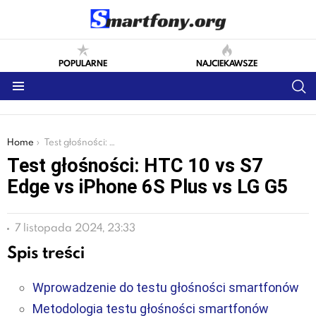
POPULARNE
NAJCIEKAWSZE
S
Menu
You are here:
Home
Test głośności: HTC 10 vs S7 Edge vs iPhone 6S Plus vs LG G5
Test głośności: HTC 10 vs S7
Edge vs iPhone 6S Plus vs LG G5
7 listopada 2024, 23:33
Spis treści
Wprowadzenie do testu głośności smartfonów
Metodologia testu głośności smartfonów