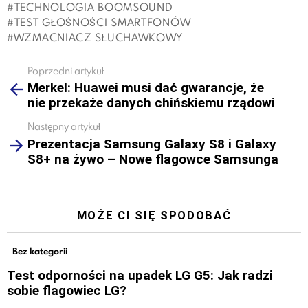
TECHNOLOGIA BOOMSOUND
TEST GŁOŚNOŚCI SMARTFONÓW
WZMACNIACZ SŁUCHAWKOWY
Poprzedni artykuł
See
Merkel: Huawei musi dać gwarancje, że
more
nie przekaże danych chińskiemu rządowi
Następny artykuł
Prezentacja Samsung Galaxy S8 i Galaxy
S8+ na żywo – Nowe flagowce Samsunga
MOŻE CI SIĘ SPODOBAĆ
Bez kategorii
Test odporności na upadek LG G5: Jak radzi
sobie flagowiec LG?