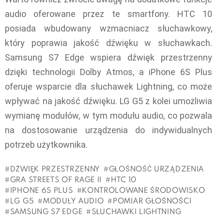
audio oferowane przez te smartfony. HTC 10
posiada wbudowany wzmacniacz słuchawkowy,
który poprawia jakość dźwięku w słuchawkach.
Samsung S7 Edge wspiera dźwięk przestrzenny
dzięki technologii Dolby Atmos, a iPhone 6S Plus
oferuje wsparcie dla słuchawek Lightning, co może
wpływać na jakość dźwięku. LG G5 z kolei umożliwia
wymianę modułów, w tym modułu audio, co pozwala
na dostosowanie urządzenia do indywidualnych
potrzeb użytkownika.
DŹWIĘK PRZESTRZENNY
GŁOŚNOŚĆ URZĄDZENIA
GRA STREETS OF RAGE II
HTC 10
IPHONE 6S PLUS
KONTROLOWANE ŚRODOWISKO
LG G5
MODUŁY AUDIO
POMIAR GŁOŚNOŚCI
SAMSUNG S7 EDGE
SŁUCHAWKI LIGHTNING