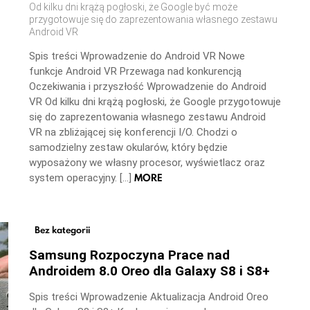
Od kilku dni krążą pogłoski, że Google być może
przygotowuje się do zaprezentowania własnego zestawu
Android VR
Spis treści Wprowadzenie do Android VR Nowe
funkcje Android VR Przewaga nad konkurencją
Oczekiwania i przyszłość Wprowadzenie do Android
VR Od kilku dni krążą pogłoski, że Google przygotowuje
się do zaprezentowania własnego zestawu Android
VR na zbliżającej się konferencji I/O. Chodzi o
samodzielny zestaw okularów, który będzie
wyposażony we własny procesor, wyświetlacz oraz
MORE
system operacyjny. […]
Bez kategorii
Samsung Rozpoczyna Prace nad
Androidem 8.0 Oreo dla Galaxy S8 i S8+
Spis treści Wprowadzenie Aktualizacja Android Oreo