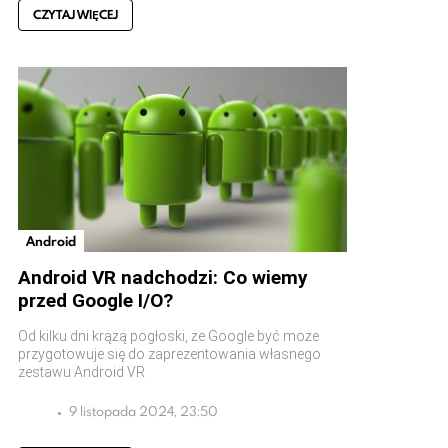
CZYTAJ WIĘCEJ
Android
Android VR nadchodzi: Co wiemy
przed Google I/O?
Od kilku dni krążą pogłoski, że Google być może
przygotowuje się do zaprezentowania własnego
zestawu Android VR
9 listopada 2024, 23:50