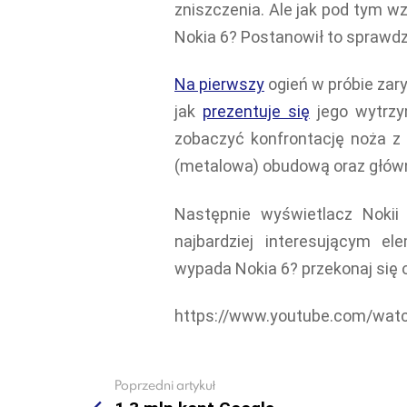
zniszczenia. Ale jak pod tym w
Nokia 6? Postanowił to sprawd
Na pierwszy
ogień w próbie zar
jak
prezentuje się
jego wytrzy
zobaczyć konfrontację noża z
(metalowa) obudową oraz głó
Następnie wyświetlacz Nokii
najbardziej interesującym e
wypada Nokia 6? przekonaj się 
https://www.youtube.com/wat
Poprzedni artykuł
See