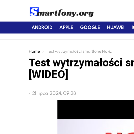
ANDROID
APPLE
GOOGLE
HUAWEI
You are here:
Home
Test wytrzymałości smartfonu Nokia 6 [WIDEO]
Test wytrzymałości s
[WIDEO]
21 lipca 2024, 09:28