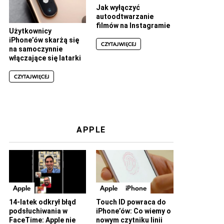
Jak wyłączyć
autoodtwarzanie
filmów na Instagramie
Użytkownicy
iPhone’ów skarżą się
CZYTAJ WIĘCEJ
na samoczynnie
włączające się latarki
CZYTAJ WIĘCEJ
APPLE
Apple
Apple
iPhone
14-latek odkrył błąd
Touch ID powraca do
podsłuchiwania w
iPhone’ów: Co wiemy o
FaceTime: Apple nie
nowym czytniku linii