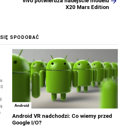
vivo potwierdza nadejście modelu
X20 Mars Edition
 SIĘ SPODOBAĆ
wa
10
8
Android
ną
a
Android VR nadchodzi: Co wiemy przed
Google I/O?