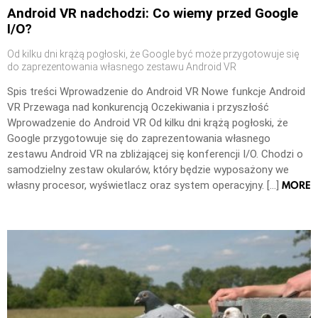
Android VR nadchodzi: Co wiemy przed Google
I/O?
Od kilku dni krążą pogłoski, że Google być może przygotowuje się
do zaprezentowania własnego zestawu Android VR
Spis treści Wprowadzenie do Android VR Nowe funkcje Android
VR Przewaga nad konkurencją Oczekiwania i przyszłość
Wprowadzenie do Android VR Od kilku dni krążą pogłoski, że
Google przygotowuje się do zaprezentowania własnego
zestawu Android VR na zbliżającej się konferencji I/O. Chodzi o
samodzielny zestaw okularów, który będzie wyposażony we
MORE
własny procesor, wyświetlacz oraz system operacyjny. […]