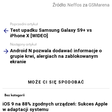
Źródło:
Neffos
za
GSMarena
Poprzedni artykuł
See
Test upadku Samsung Galaxy S9+ vs
more
iPhone X [WIDEO]
Następny artykuł
Android N pozwala dodawać informacje o
grupie krwi, alergiach na zablokowanym
ekranie
MOŻE CI SIĘ SPODOBAĆ
Bez kategorii
iOS 9 na 88% zgodnych urządzeń: Sukces Apple
w adaptacji systemu