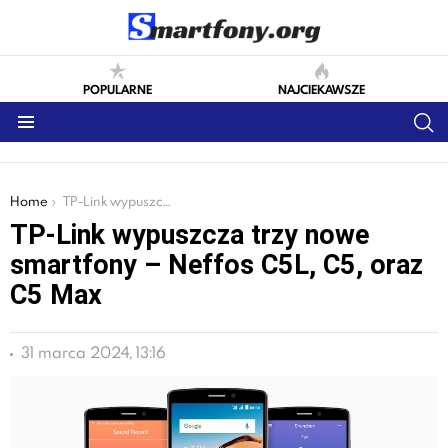
POPULARNE
NAJCIEKAWSZE
S
Menu
You are here:
Home
TP-Link wypuszcza trzy nowe smartfony – Neffos C5L, C5, oraz C5 Max
TP-Link wypuszcza trzy nowe
smartfony – Neffos C5L, C5, oraz
C5 Max
31 marca 2024, 13:16