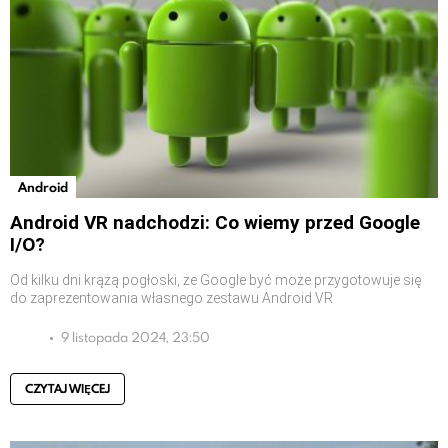
Android
Android VR nadchodzi: Co wiemy przed Google
I/O?
Od kilku dni krążą pogłoski, że Google być może przygotowuje się
do zaprezentowania własnego zestawu Android VR
9 listopada 2024, 23:50
CZYTAJ WIĘCEJ