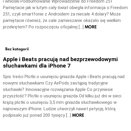
i wnioski Podsumowanie Wprowadzenie do Freedom 251
Pamiętacie jak w lutym cały świat obiegła informacja o Freedom
251, czyli smartfonie z Androidem za niecałe 4 dolary? Może
pamiętacie również, że całe zamieszanie okazało się wielkim
MORE
przekrętem? Po rozpoczęciu oficjalnej […]
Bez kategorii
Apple i Beats pracują nad bezprzewodowymi
słuchawkami dla iPhone 7
Spis treści Plotki o usunięciu gniazda Apple i Beats pracują nad
nowymi słuchawkami Czy AirPods zastąpią tradycyjne
słuchawki? Innowacyjne rozwiązania Apple Co przyniesie
przyszłość? Plotki o usunięciu gniazda Od kilku już dni w sieci
krążą plotki o usunięciu 3,5 mm gniazda słuchawkowego w
najnowszym iPhone. Ludzie utworzyli nawet petycję, którą
MORE
podpisało już ponad 200 tysięcy […]