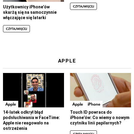
CZYTAJ WIĘCEJ
Użytkownicy iPhone’ów
skarżą się na samoczynnie
włączające się latarki
CZYTAJ WIĘCEJ
APPLE
Apple
Apple
iPhone
14-latek odkrył błąd
Touch ID powraca do
podsłuchiwania w FaceTime:
iPhone’ów: Co wiemy o nowym
Apple nie reagowało na
czytniku linii papilarnych?
ostrzeżenia