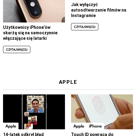
Jak wyłączyć
autoodtwarzanie filmów na
Instagramie
CZYTAJ WIĘCEJ
Użytkownicy iPhone’ów
skarżą się na samoczynnie
włączające się latarki
CZYTAJ WIĘCEJ
APPLE
Apple
Apple
iPhone
14-latek odkrył błąd
Touch ID powraca do