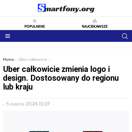
POPULARNE
NAJCIEKAWSZE
S
Menu
You are here:
Home
Uber całkowicie zmienia logo i design. Dostosowany do regionu lub kraju
Uber całkowicie zmienia logo i
design. Dostosowany do regionu
lub kraju
5 marca 2024, 10:27