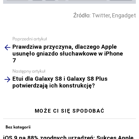
Źródło:
Twitter
,
Engadget
Poprzedni artykuł
See
Prawdziwa przyczyna, dlaczego Apple
more
usunęło gniazdo słuchawkowe w iPhone
7
Następny artykuł
Etui dla Galaxy S8 i Galaxy S8 Plus
potwierdzają ich konstrukcję?
MOŻE CI SIĘ SPODOBAĆ
Bez kategorii
iOS 9 na 88% zgodnych urządzeń: Sukces Apple