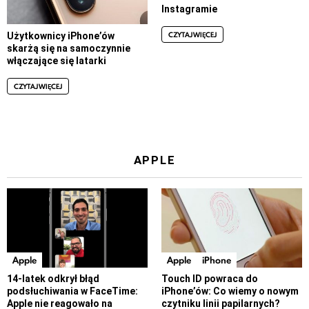
Instagramie
CZYTAJ WIĘCEJ
Użytkownicy iPhone’ów
skarżą się na samoczynnie
włączające się latarki
CZYTAJ WIĘCEJ
APPLE
Apple
Apple
iPhone
14-latek odkrył błąd
Touch ID powraca do
podsłuchiwania w FaceTime:
iPhone’ów: Co wiemy o nowym
Apple nie reagowało na
czytniku linii papilarnych?