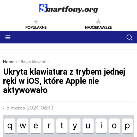
POPULARNE
NAJCIEKAWSZE
S
Menu
You are here:
Home
Ukryta klawiatura z trybem jednej ręki w iOS, które Apple nie aktywowało
Ukryta klawiatura z trybem jednej
ręki w iOS, które Apple nie
aktywowało
6 marca 2024, 06:43