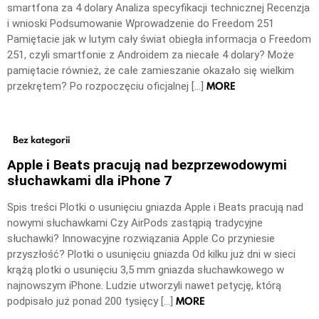
smartfona za 4 dolary Analiza specyfikacji technicznej Recenzja
i wnioski Podsumowanie Wprowadzenie do Freedom 251
Pamiętacie jak w lutym cały świat obiegła informacja o Freedom
251, czyli smartfonie z Androidem za niecałe 4 dolary? Może
pamiętacie również, że całe zamieszanie okazało się wielkim
MORE
przekrętem? Po rozpoczęciu oficjalnej […]
Bez kategorii
Apple i Beats pracują nad bezprzewodowymi
słuchawkami dla iPhone 7
Spis treści Plotki o usunięciu gniazda Apple i Beats pracują nad
nowymi słuchawkami Czy AirPods zastąpią tradycyjne
słuchawki? Innowacyjne rozwiązania Apple Co przyniesie
przyszłość? Plotki o usunięciu gniazda Od kilku już dni w sieci
krążą plotki o usunięciu 3,5 mm gniazda słuchawkowego w
najnowszym iPhone. Ludzie utworzyli nawet petycję, którą
MORE
podpisało już ponad 200 tysięcy […]