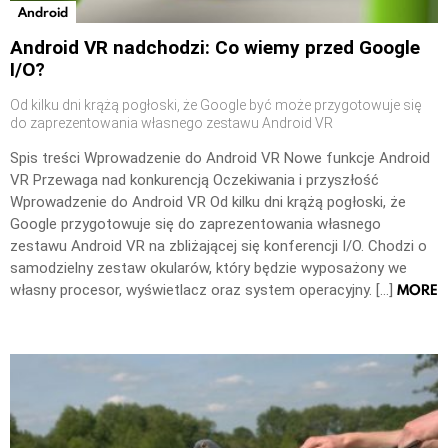
Android
Android VR nadchodzi: Co wiemy przed Google
I/O?
Od kilku dni krążą pogłoski, że Google być może przygotowuje się
do zaprezentowania własnego zestawu Android VR
Spis treści Wprowadzenie do Android VR Nowe funkcje Android
VR Przewaga nad konkurencją Oczekiwania i przyszłość
Wprowadzenie do Android VR Od kilku dni krążą pogłoski, że
Google przygotowuje się do zaprezentowania własnego
zestawu Android VR na zbliżającej się konferencji I/O. Chodzi o
samodzielny zestaw okularów, który będzie wyposażony we
MORE
własny procesor, wyświetlacz oraz system operacyjny. […]