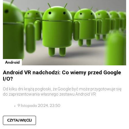
Android
Android VR nadchodzi: Co wiemy przed Google
I/O?
Od kilku dni krążą pogłoski, że Google być może przygotowuje się
do zaprezentowania własnego zestawu Android VR
9 listopada 2024, 23:50
CZYTAJ WIĘCEJ