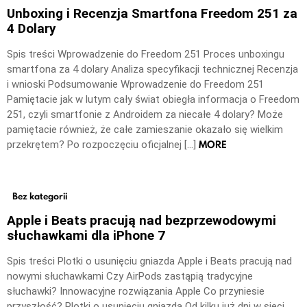
Unboxing i Recenzja Smartfona Freedom 251 za
4 Dolary
Spis treści Wprowadzenie do Freedom 251 Proces unboxingu
smartfona za 4 dolary Analiza specyfikacji technicznej Recenzja
i wnioski Podsumowanie Wprowadzenie do Freedom 251
Pamiętacie jak w lutym cały świat obiegła informacja o Freedom
251, czyli smartfonie z Androidem za niecałe 4 dolary? Może
pamiętacie również, że całe zamieszanie okazało się wielkim
MORE
przekrętem? Po rozpoczęciu oficjalnej […]
Bez kategorii
Apple i Beats pracują nad bezprzewodowymi
słuchawkami dla iPhone 7
Spis treści Plotki o usunięciu gniazda Apple i Beats pracują nad
nowymi słuchawkami Czy AirPods zastąpią tradycyjne
słuchawki? Innowacyjne rozwiązania Apple Co przyniesie
przyszłość? Plotki o usunięciu gniazda Od kilku już dni w sieci