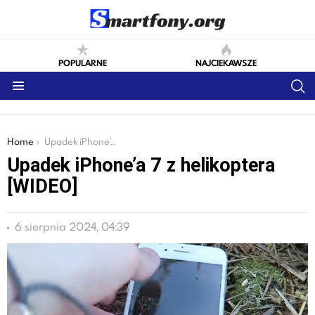
POPULARNE
NAJCIEKAWSZE
S
Menu
You are here:
Home
Upadek iPhone’a 7 z helikoptera [WIDEO]
Upadek iPhone’a 7 z helikoptera
[WIDEO]
6 sierpnia 2024, 04:39