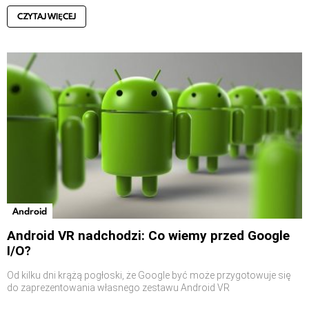
CZYTAJ WIĘCEJ
Android
Android VR nadchodzi: Co wiemy przed Google
I/O?
Od kilku dni krążą pogłoski, że Google być może przygotowuje się
do zaprezentowania własnego zestawu Android VR