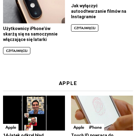
Jak wyłączyć
autoodtwarzanie filmów na
Instagramie
CZYTAJ WIĘCEJ
Użytkownicy iPhone’ów
skarżą się na samoczynnie
włączające się latarki
CZYTAJ WIĘCEJ
APPLE
Apple
Apple
iPhone
14-latek odkrył błąd
Touch ID powraca do