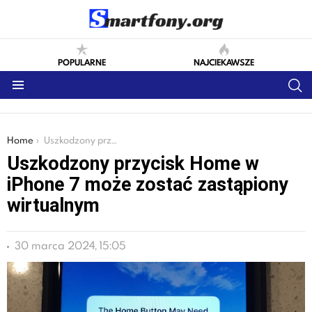
POPULARNE
NAJCIEKAWSZE
S
Menu
You are here:
Home
Uszkodzony przycisk Home w iPhone 7 może zostać zastąpiony wirtualnym
Uszkodzony przycisk Home w
iPhone 7 może zostać zastąpiony
wirtualnym
30 marca 2024, 15:05