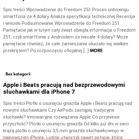
Spis treści Wprowadzenie do Freedom 251 Proces unboxingu
smartfona za 4 dolary Analiza specyfikacji technicznej Recenzja
i wnioski Podsumowanie Wprowadzenie do Freedom 251
Pamiętacie jak w lutym cały świat obiegła informacja o Freedom
251, czyli smartfonie z Androidem za niecałe 4 dolary? Może
pamiętacie również, że całe zamieszanie okazało się wielkim
MORE
przekrętem? Po rozpoczęciu oficjalnej […]
Bez kategorii
Apple i Beats pracują nad bezprzewodowymi
słuchawkami dla iPhone 7
Spis treści Plotki o usunięciu gniazda Apple i Beats pracują nad
nowymi słuchawkami Czy AirPods zastąpią tradycyjne
słuchawki? Innowacyjne rozwiązania Apple Co przyniesie
przyszłość? Plotki o usunięciu gniazda Od kilku już dni w sieci
krążą plotki o usunięciu 3,5 mm gniazda słuchawkowego w
najnowszym iPhone. Ludzie utworzyli nawet petycję, którą