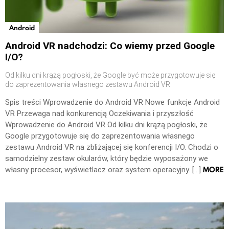
Android
Android VR nadchodzi: Co wiemy przed Google
I/O?
Od kilku dni krążą pogłoski, że Google być może przygotowuje się
do zaprezentowania własnego zestawu Android VR
Spis treści Wprowadzenie do Android VR Nowe funkcje Android
VR Przewaga nad konkurencją Oczekiwania i przyszłość
Wprowadzenie do Android VR Od kilku dni krążą pogłoski, że
Google przygotowuje się do zaprezentowania własnego
zestawu Android VR na zbliżającej się konferencji I/O. Chodzi o
samodzielny zestaw okularów, który będzie wyposażony we
MORE
własny procesor, wyświetlacz oraz system operacyjny. […]