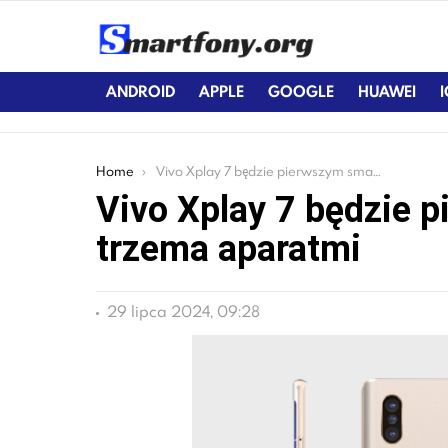
ANDROID
APPLE
GOOGLE
HUAWEI
You are here:
Home
Vivo Xplay 7 będzie pierwszym smartfonem z trzema aparatmi
Vivo Xplay 7 będzie 
trzema aparatmi
29 lipca 2024, 09:28