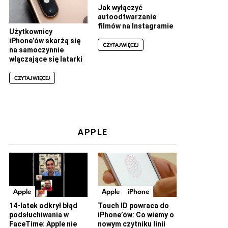
Jak wyłączyć
autoodtwarzanie
filmów na Instagramie
Użytkownicy
iPhone’ów skarżą się
CZYTAJ WIĘCEJ
na samoczynnie
włączające się latarki
CZYTAJ WIĘCEJ
APPLE
Apple
Apple
iPhone
14-latek odkrył błąd
Touch ID powraca do
podsłuchiwania w
iPhone’ów: Co wiemy o
FaceTime: Apple nie
nowym czytniku linii