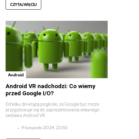
CZYTAJ WIĘCEJ
Android
Android VR nadchodzi: Co wiemy
przed Google I/O?
Od kilku dni krążą pogłoski, że Google być może
przygotowuje się do zaprezentowania własnego
zestawu Android VR
9 listopada 2024, 23:50