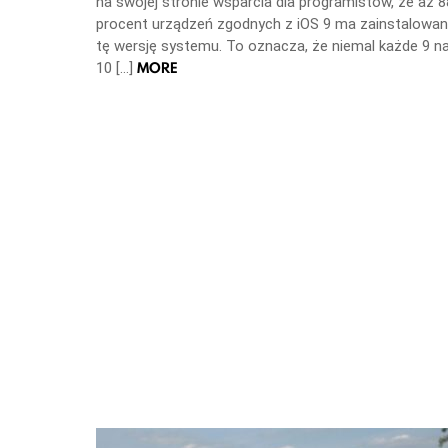
na swojej stronie wsparcia dla programistów, że aż 8
procent urządzeń zgodnych z iOS 9 ma zainstalowa
tę wersję systemu. To oznacza, że niemal każde 9 n
MORE
10 […]