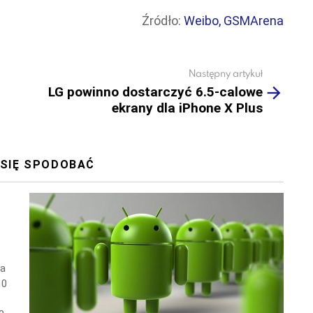
Źródło:
Weibo,
GSMArena
Następny artykuł
LG powinno dostarczyć 6.5-calowe
ekrany dla iPhone X Plus
 SIĘ SPODOBAĆ
wa
10