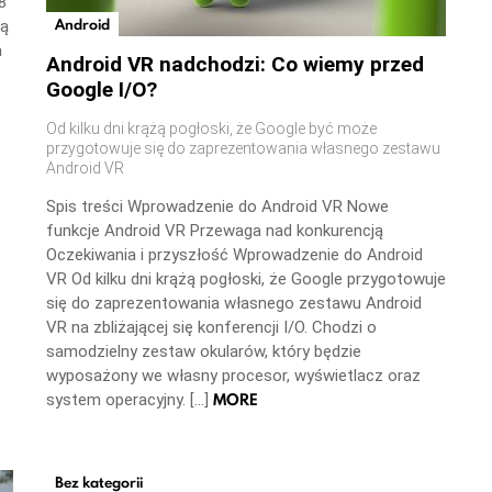
8
Android
ną
a
Android VR nadchodzi: Co wiemy przed
Google I/O?
Od kilku dni krążą pogłoski, że Google być może
przygotowuje się do zaprezentowania własnego zestawu
Android VR
Spis treści Wprowadzenie do Android VR Nowe
funkcje Android VR Przewaga nad konkurencją
Oczekiwania i przyszłość Wprowadzenie do Android
VR Od kilku dni krążą pogłoski, że Google przygotowuje
się do zaprezentowania własnego zestawu Android
VR na zbliżającej się konferencji I/O. Chodzi o
samodzielny zestaw okularów, który będzie
wyposażony we własny procesor, wyświetlacz oraz
MORE
system operacyjny. […]
Bez kategorii