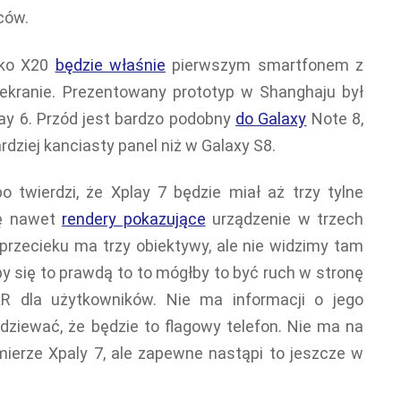
ców.
ako X20
będzie właśnie
pierwszym smartfonem z
ekranie. Prezentowany prototyp w Shanghaju był
y 6. Przód jest bardzo podobny
do Galaxy
Note 8,
rdziej kanciasty panel niż w Galaxy S8.
o twierdzi, że Xplay 7 będzie miał aż trzy tylne
ię nawet
rendery pokazujące
urządzenie w trzech
 przecieku ma trzy obiektywy, ale nie widzimy tam
by się to prawdą to to mógłby to być ruch w stronę
R dla użytkowników. Nie ma informacji o jego
odziewać, że będzie to flagowy telefon. Nie ma na
mierze Xpaly 7, ale zapewne nastąpi to jeszcze w