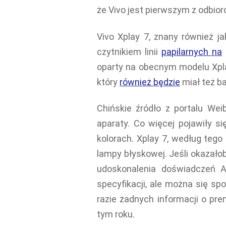
że Vivo jest pierwszym z odbior
Vivo Xplay 7, znany również j
czytnikiem linii
papilarnych na
oparty na obecnym modelu Xpla
który
również będzie
miał też ba
Chińskie źródło z portalu Weib
aparaty. Co więcej pojawiły s
kolorach. Xplay 7, według tego
lampy błyskowej. Jeśli okazało
udoskonalenia doświadczeń A
specyfikacji, ale można się sp
razie żadnych informacji o pre
tym roku.