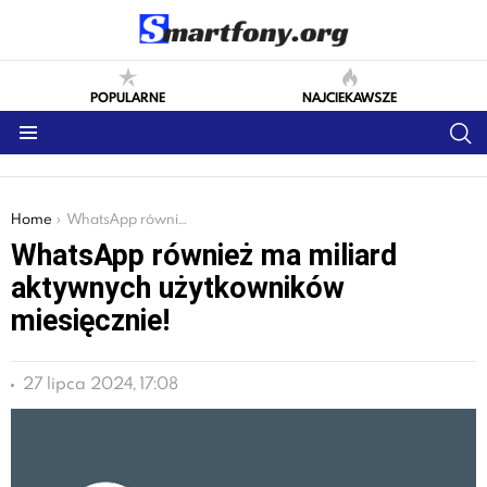
POPULARNE
NAJCIEKAWSZE
S
Menu
You are here:
Home
WhatsApp również ma miliard aktywnych użytkowników miesięcznie!
WhatsApp również ma miliard
aktywnych użytkowników
miesięcznie!
27 lipca 2024, 17:08