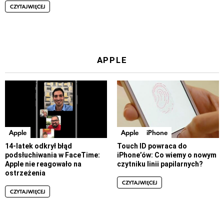
CZYTAJ WIĘCEJ
APPLE
Apple
Apple
iPhone
14-latek odkrył błąd
Touch ID powraca do
podsłuchiwania w FaceTime:
iPhone’ów: Co wiemy o nowym
Apple nie reagowało na
czytniku linii papilarnych?
ostrzeżenia
CZYTAJ WIĘCEJ
CZYTAJ WIĘCEJ