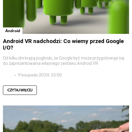
Android
Android VR nadchodzi: Co wiemy przed Google
I/O?
Od kilku dni krążą pogłoski, że Google być może przygotowuje się
do zaprezentowania własnego zestawu Android VR
9 listopada 2024, 23:50
CZYTAJ WIĘCEJ