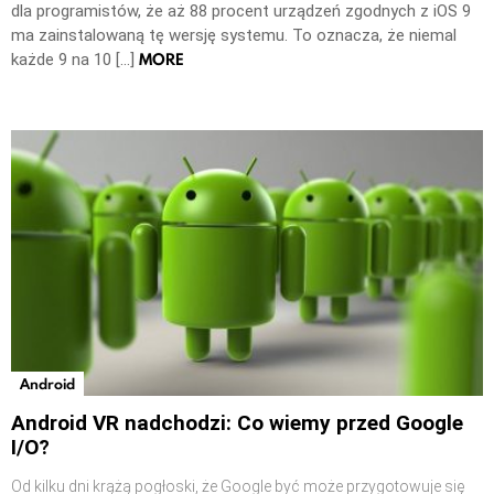
dla programistów, że aż 88 procent urządzeń zgodnych z iOS 9
ma zainstalowaną tę wersję systemu. To oznacza, że niemal
MORE
każde 9 na 10 […]
Android
Android VR nadchodzi: Co wiemy przed Google
I/O?
Od kilku dni krążą pogłoski, że Google być może przygotowuje się