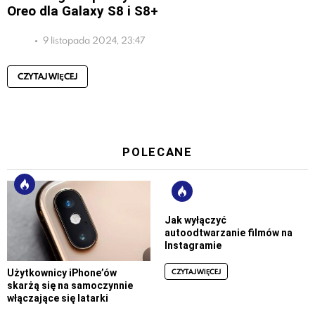
Oreo dla Galaxy S8 i S8+
9 listopada 2024, 23:47
CZYTAJ WIĘCEJ
POLECANE
Jak wyłączyć
autoodtwarzanie filmów na
Instagramie
CZYTAJ WIĘCEJ
Użytkownicy iPhone’ów
skarżą się na samoczynnie
włączające się latarki