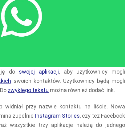
cję do
swojej aplikacji
, aby użytkownicy mogli
tkich
swoich kontaktów. Użytkownicy będą mogli
. Do
zwykłego tekstu
można również dodać link.
 widniał przy nazwie kontaktu na liście. Nowa
mina zupełnie
Instagram Stories
, czy też Facebook
waż wszystkie trzy aplikacje należą do jednego