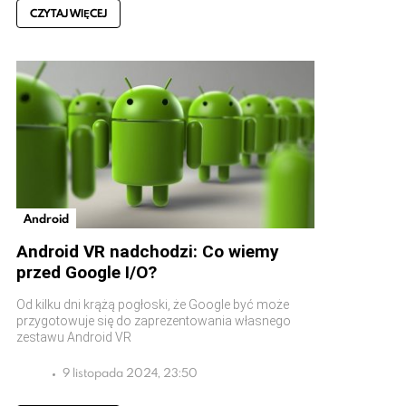
CZYTAJ WIĘCEJ
Android
Android VR nadchodzi: Co wiemy
przed Google I/O?
Od kilku dni krążą pogłoski, że Google być może
przygotowuje się do zaprezentowania własnego
zestawu Android VR
9 listopada 2024, 23:50