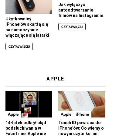
Jak wyłączyć
autoodtwarzanie
filmów na Instagramie
Użytkownicy
iPhone’ów skarżą się
CZYTAJ WIĘCEJ
na samoczynnie
włączające się latarki
CZYTAJ WIĘCEJ
APPLE
Apple
Apple
iPhone
14-latek odkrył błąd
Touch ID powraca do
podsłuchiwania w
iPhone’ów: Co wiemy o
FaceTime: Apple nie
nowym czytniku linii