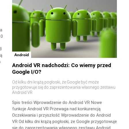
wa
10
8
Android
ną
a
Android VR nadchodzi: Co wiemy przed
Google I/O?
Od kilku dni krążą pogłoski, że Google być może
przygotowuje się do zaprezentowania własnego zestawu
Android VR
Spis treści Wprowadzenie do Android VR Nowe
funkcje Android VR Przewaga nad konkurencją
Oczekiwania i przyszłość Wprowadzenie do Android
VR Od kilku dni krążą pogłoski, że Google przygotowuje
się do zaprezentowania własnego zestawu Android