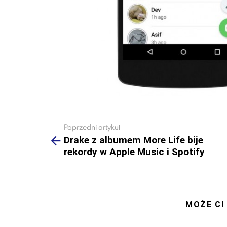
Poprzedni artykuł
See
more
Drake z albumem More Life bije
rekordy w Apple Music i Spotify
MOŻE CI