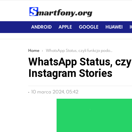
ANDROID
APPLE
GOOGLE
HUAWEI
You are here:
Home
WhatsApp Status, czyli funkcja podobna do Instagram Stories
WhatsApp Status, czy
Instagram Stories
10 marca 2024, 05:42