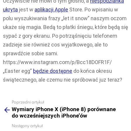
Oczywiście nie mówi o tym głośno, a
niespodzianka
ukryta
jest w
aplikacji Apple
Store. Po wpisaniu w
polu wyszukiwania frazy „let it snow” naszym oczom
ukaże się magia. Bedą to płatki śniegu, które będą się
sypać z gory ekranu. Po potrząśnięciu telefonem
zadzieje sie również cos wyjatkowego, ale to
sprawdźcie sobie sami.
https://www.instagram.com/p/Bcc18DOFR1F/
„Easter egg”
będzie dostępne
do końca okresu
świątecznego, ale czemu nie spróbować juz teraz?
Poprzedni artykuł
See
Wymiary iPhone X (iPhone 8) porównane
more
do wcześniejszych iPhone’ów
Następny artykuł