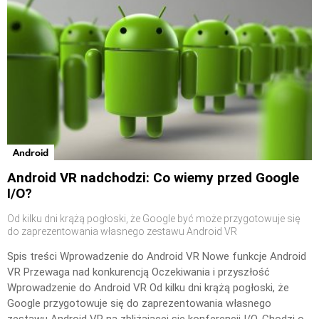
Android
Android VR nadchodzi: Co wiemy przed Google
I/O?
Od kilku dni krążą pogłoski, że Google być może przygotowuje się
do zaprezentowania własnego zestawu Android VR
Spis treści Wprowadzenie do Android VR Nowe funkcje Android
VR Przewaga nad konkurencją Oczekiwania i przyszłość
Wprowadzenie do Android VR Od kilku dni krążą pogłoski, że
Google przygotowuje się do zaprezentowania własnego
zestawu Android VR na zbliżającej się konferencji I/O. Chodzi o