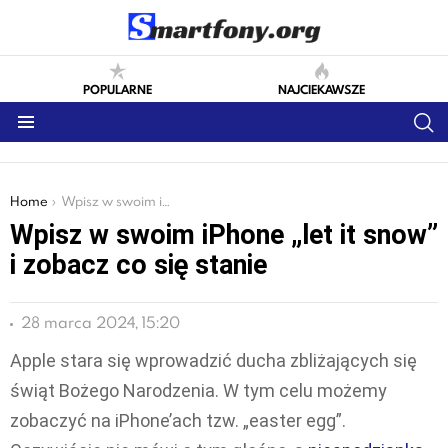
POPULARNE
NAJCIEKAWSZE
S
Menu
You are here:
Home
Wpisz w swoim iPhone „let it snow” i zobacz co się stanie
Wpisz w swoim iPhone „let it snow”
i zobacz co się stanie
28 marca 2024, 15:20
Apple stara się wprowadzić ducha zbliżających się
świąt Bożego Narodzenia. W tym celu możemy
zobaczyć na iPhone’ach tzw. „easter egg”.