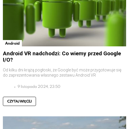
Android
Android VR nadchodzi: Co wiemy przed Google
I/O?
Od kilku dni krążą pogłoski, że Google być może przygotowuje się
do zaprezentowania własnego zestawu Android VR
9 listopada 2024, 23:50
CZYTAJ WIĘCEJ