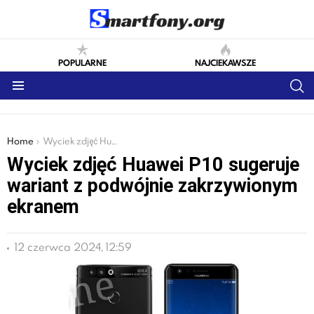
POPULARNE
NAJCIEKAWSZE
S
Menu
You are here:
Home
Wyciek zdjęć Huawei P10 sugeruje wariant z podwójnie zakrzywionym ekranem
Wyciek zdjęć Huawei P10 sugeruje
wariant z podwójnie zakrzywionym
ekranem
12 czerwca 2024, 12:59