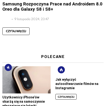
Samsung Rozpoczyna Prace nad Androidem 8.0
Oreo dla Galaxy S8 i S8+
9 listopada 2024, 23:47
CZYTAJ WIĘCEJ
POLECANE
Jak wyłączyć
autoodtwarzanie filmów na
Instagramie
CZYTAJ WIĘCEJ
Użytkownicy iPhone’ów
skarżą się na samoczynnie
włączające się latarki