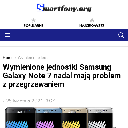
POPULARNE
NAJCIEKAWSZE
S
Menu
You are here:
Home
Wymienione jednostki Samsung Galaxy Note 7 nadal mają problem z przegrzewaniem
Wymienione jednostki Samsung
Galaxy Note 7 nadal mają problem
z przegrzewaniem
25 kwietnia 2024, 13:07