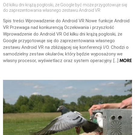
Od kilku dni krążą pogłoski, że Google być może przygotowuje się
do zaprezentowania własnego zestawu Android VR
Spis treści Wprowadzenie do Android VR Nowe funkcje Android
VR Przewaga nad konkurencją Oczekiwania i przyszłość
Wprowadzenie do Android VR Od kilku dni krążą pogłoski, że
Google przygotowuje się do zaprezentowania własnego
zestawu Android VR na zbliżającej się konferencji I/O. Chodzi o
samodzielny zestaw okularów, który będzie wyposażony we
MORE
własny procesor, wyświetlacz oraz system operacyjny. […]