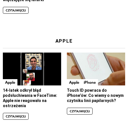
CZYTAJ WIĘCEJ
APPLE
Apple
Apple
iPhone
14-latek odkrył błąd
Touch ID powraca do
podsłuchiwania w FaceTime:
iPhone’ów: Co wiemy o nowym
Apple nie reagowało na
czytniku linii papilarnych?
ostrzeżenia
CZYTAJ WIĘCEJ
CZYTAJ WIĘCEJ