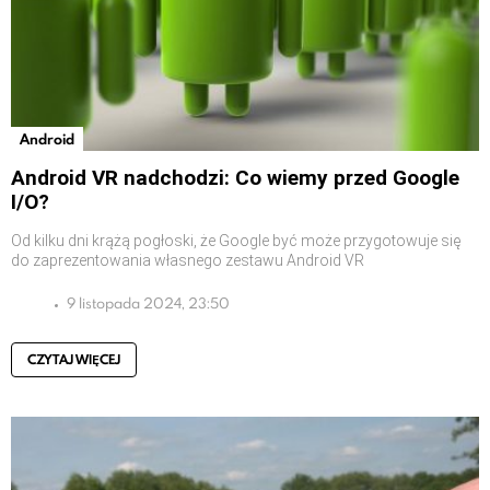
Android
Android VR nadchodzi: Co wiemy przed Google
I/O?
Od kilku dni krążą pogłoski, że Google być może przygotowuje się
do zaprezentowania własnego zestawu Android VR
9 listopada 2024, 23:50
CZYTAJ WIĘCEJ