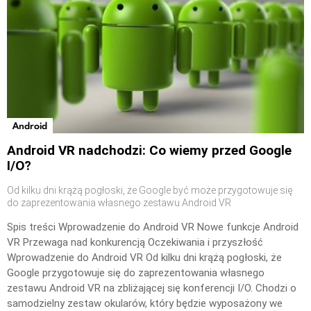
Android
Android VR nadchodzi: Co wiemy przed Google
I/O?
Od kilku dni krążą pogłoski, że Google być może przygotowuje się
do zaprezentowania własnego zestawu Android VR
Spis treści Wprowadzenie do Android VR Nowe funkcje Android
VR Przewaga nad konkurencją Oczekiwania i przyszłość
Wprowadzenie do Android VR Od kilku dni krążą pogłoski, że
Google przygotowuje się do zaprezentowania własnego
zestawu Android VR na zbliżającej się konferencji I/O. Chodzi o
samodzielny zestaw okularów, który będzie wyposażony we