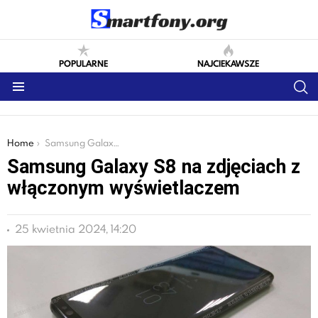
POPULARNE
NAJCIEKAWSZE
S
Menu
You are here:
Home
Samsung Galaxy S8 na zdjęciach z włączonym wyświetlaczem
Samsung Galaxy S8 na zdjęciach z
włączonym wyświetlaczem
25 kwietnia 2024, 14:20