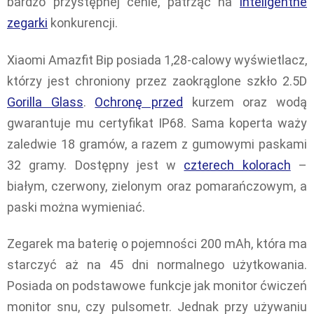
bardzo przystępnej cenie, patrząc na
inteligentne
zegarki
konkurencji.
Xiaomi Amazfit Bip posiada 1,28-calowy wyświetlacz,
którzy jest chroniony przez zaokrąglone szkło 2.5D
Gorilla Glass
.
Ochronę przed
kurzem oraz wodą
gwarantuje mu certyfikat IP68. Sama koperta waży
zaledwie 18 gramów, a razem z gumowymi paskami
32 gramy. Dostępny jest w
czterech kolorach
–
białym, czerwony, zielonym oraz pomarańczowym, a
paski można wymieniać.
Zegarek ma baterię o pojemności 200 mAh, która ma
starczyć aż na 45 dni normalnego użytkowania.
Posiada on podstawowe funkcje jak monitor ćwiczeń
monitor snu, czy pulsometr. Jednak przy używaniu