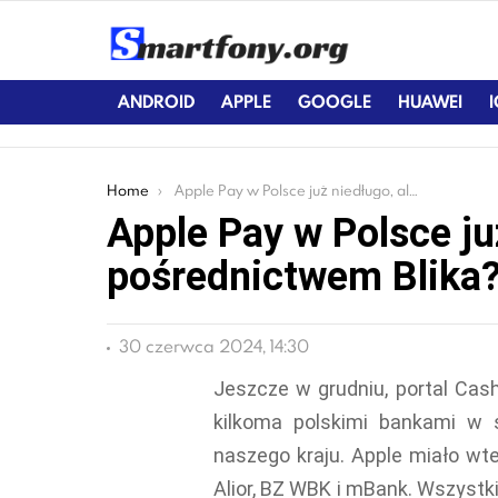
ANDROID
APPLE
GOOGLE
HUAWEI
You are here:
Home
Apple Pay w Polsce już niedługo, ale za pośrednictwem Blika?
Apple Pay w Polsce ju
pośrednictwem Blika
30 czerwca 2024, 14:30
Jeszcze w grudniu, portal Cas
kilkoma polskimi bankami w 
naszego kraju. Apple miało wt
Alior, BZ WBK i mBank. Wszystk