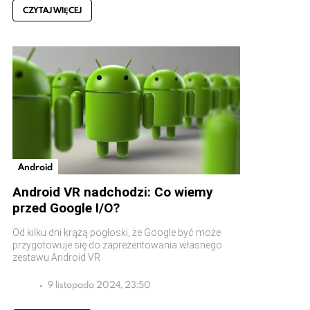
CZYTAJ WIĘCEJ
Android
Android VR nadchodzi: Co wiemy
przed Google I/O?
Od kilku dni krążą pogłoski, że Google być może
przygotowuje się do zaprezentowania własnego
zestawu Android VR
9 listopada 2024, 23:50