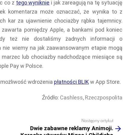
c co z
tego wyniknie
i jak zareagują na tę sytuację
wiek komentarza może oznaczać, że wynika to z
h kar za ujawnienie chociażby rąbka tajemnicy.
zawarta pomiędzy Apple, a bankami pod koniec
edy też nie dostaliśmy żadnych informacji o
ym nie wiemy na jak zaawansowanym etapie mogą
y marzec lub chociażby nadchodzące miesiące są
ple Pay w Polsce.
 możliwość wdrożenia
płatności BLIK
w App Store.
Źródło:
Cashless
,
Rzeczpospolita
Następny artykuł
Dwie zabawne reklamy Animoji.