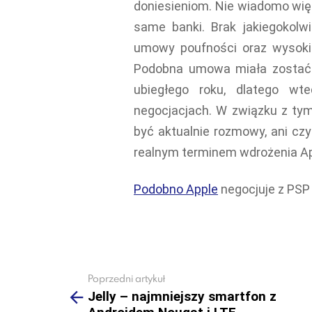
doniesieniom. Nie wiadomo wię
same banki. Brak jakiegokol
umowy poufności oraz wysokic
Podobna umowa miała zostać 
ubiegłego roku, dlatego wt
negocjacjach. W związku z t
być aktualnie rozmowy, ani cz
realnym terminem wdrożenia Ap
Podobno Apple
negocjuje z PSP
Poprzedni artykuł
See
more
Jelly – najmniejszy smartfon z