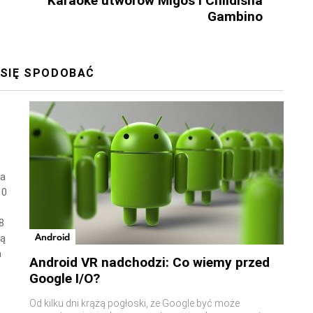
Karaoke utworów Migos i Childisha
Gambino
 SIĘ SPODOBAĆ
wa
10
8
Android
ną
a
Android VR nadchodzi: Co wiemy przed
Google I/O?
Od kilku dni krążą pogłoski, że Google być może