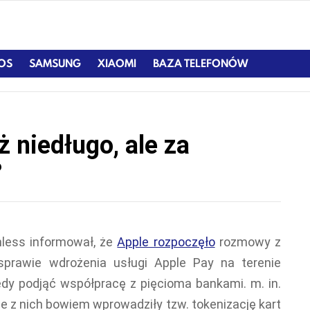
IOS
SAMSUNG
XIAOMI
BAZA TELEFONÓW
ż niedługo, ale za
?
hless informował, że
Apple rozpoczęło
rozmowy z
sprawie wdrożenia usługi Apple Pay na terenie
edy podjąć współpracę z pięcioma bankami. m. in.
ie z nich bowiem wprowadziły tzw. tokenizację kart