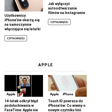
Jak wyłączyć
autoodtwarzanie
filmów na Instagramie
Użytkownicy
iPhone’ów skarżą się
CZYTAJ WIĘCEJ
na samoczynnie
włączające się latarki
CZYTAJ WIĘCEJ
APPLE
Apple
Apple
iPhone
14-latek odkrył błąd
Touch ID powraca do
podsłuchiwania w
iPhone’ów: Co wiemy o
FaceTime: Apple nie
nowym czytniku linii