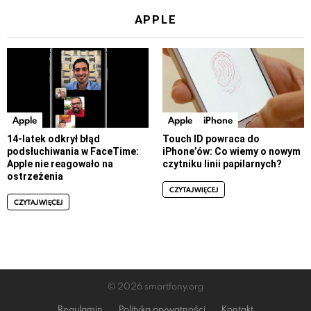
APPLE
Apple
Apple
iPhone
14-latek odkrył błąd
Touch ID powraca do
podsłuchiwania w FaceTime:
iPhone’ów: Co wiemy o nowym
Apple nie reagowało na
czytniku linii papilarnych?
ostrzeżenia
CZYTAJ WIĘCEJ
CZYTAJ WIĘCEJ
© 2026 smartfony.org
Regulamin
Polityka prywatności
Kontakt