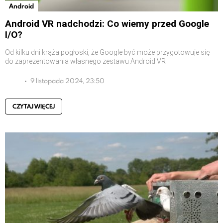
Android
Android VR nadchodzi: Co wiemy przed Google
I/O?
Od kilku dni krążą pogłoski, że Google być może przygotowuje się
do zaprezentowania własnego zestawu Android VR
9 listopada 2024, 23:50
CZYTAJ WIĘCEJ