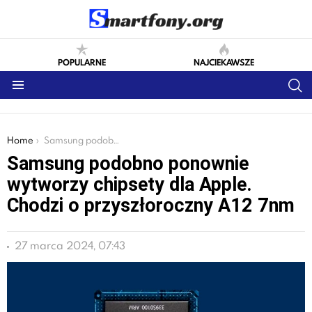
POPULARNE
NAJCIEKAWSZE
S
Menu
You are here:
Home
Samsung podobno ponownie wytworzy chipsety dla Apple. Chodzi o przyszłoroczny A12 7nm
Samsung podobno ponownie
wytworzy chipsety dla Apple.
Chodzi o przyszłoroczny A12 7nm
27 marca 2024, 07:43