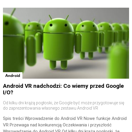
Android
Android VR nadchodzi: Co wiemy przed Google
I/O?
Od kilku dni krążą pogłoski, że Google być może przygotowuje się
do zaprezentowania własnego zestawu Android VR
Spis treści Wprowadzenie do Android VR Nowe funkcje Android
VR Przewaga nad konkurencją Oczekiwania i przyszłość
Wprowadzenie do Android VR Od kilku dni krążą pogłoski, że