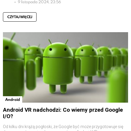
9 listopada 2024, 23:56
CZYTAJ WIĘCEJ
Android
Android VR nadchodzi: Co wiemy przed Google
I/O?
Od kilku dni krążą pogłoski, że Google być może przygotowuje się