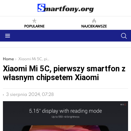
POPULARNE
NAJCIEKAWSZE
S
Menu
You are here:
Home
Xiaomi Mi 5C, pierwszy smartfon z własnym chipsetem Xiaomi
Xiaomi Mi 5C, pierwszy smartfon z
własnym chipsetem Xiaomi
3 sierpnia 2024, 07:28