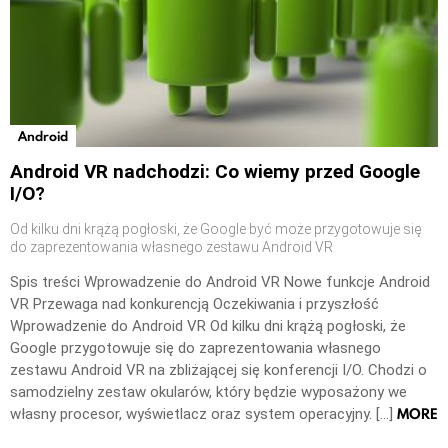
Android
Android VR nadchodzi: Co wiemy przed Google
I/O?
Od kilku dni krążą pogłoski, że Google być może przygotowuje się
do zaprezentowania własnego zestawu Android VR
Spis treści Wprowadzenie do Android VR Nowe funkcje Android
VR Przewaga nad konkurencją Oczekiwania i przyszłość
Wprowadzenie do Android VR Od kilku dni krążą pogłoski, że
Google przygotowuje się do zaprezentowania własnego
zestawu Android VR na zbliżającej się konferencji I/O. Chodzi o
samodzielny zestaw okularów, który będzie wyposażony we
MORE
własny procesor, wyświetlacz oraz system operacyjny. […]