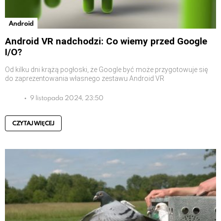
Android
Android VR nadchodzi: Co wiemy przed Google
I/O?
Od kilku dni krążą pogłoski, że Google być może przygotowuje się
do zaprezentowania własnego zestawu Android VR
9 listopada 2024, 23:50
CZYTAJ WIĘCEJ