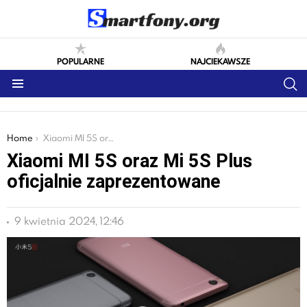
POPULARNE
NAJCIEKAWSZE
S
Menu
You are here:
Home
Xiaomi MI 5S oraz Mi 5S Plus oficjalnie zaprezentowane
Xiaomi MI 5S oraz Mi 5S Plus
oficjalnie zaprezentowane
9 kwietnia 2024, 12:46