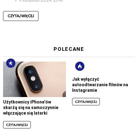
9 listopada 2024, 23:47
CZYTAJ WIĘCEJ
POLECANE
Jak wyłączyć
autoodtwarzanie filmów na
Instagramie
CZYTAJ WIĘCEJ
Użytkownicy iPhone’ów
skarżą się na samoczynnie
włączające się latarki
CZYTAJ WIĘCEJ