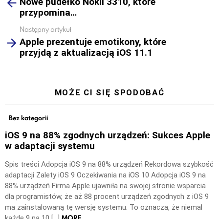
Nowe pudełko Nokii 3310, które
more
przypomina…
Następny artykuł
Apple prezentuje emotikony, które
przyjdą z aktualizacją iOS 11.1
MOŻE CI SIĘ SPODOBAĆ
Bez kategorii
iOS 9 na 88% zgodnych urządzeń: Sukces Apple
w adaptacji systemu
Spis treści Adopcja iOS 9 na 88% urządzeń Rekordowa szybkość
adaptacji Zalety iOS 9 Oczekiwania na iOS 10 Adopcja iOS 9 na
88% urządzeń Firma Apple ujawniła na swojej stronie wsparcia
dla programistów, że aż 88 procent urządzeń zgodnych z iOS 9
ma zainstalowaną tę wersję systemu. To oznacza, że niemal
MORE
każde 9 na 10 […]