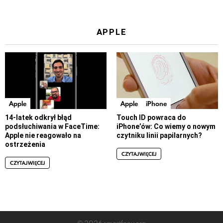
APPLE
Apple
Apple
iPhone
14-latek odkrył błąd
Touch ID powraca do
podsłuchiwania w FaceTime:
iPhone’ów: Co wiemy o nowym
Apple nie reagowało na
czytniku linii papilarnych?
ostrzeżenia
CZYTAJ WIĘCEJ
CZYTAJ WIĘCEJ
© 2026 smartfony.org