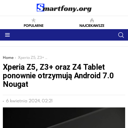
POPULARNE
NAJCIEKAWSZE
S
Menu
You are here:
Home
Xperia Z5, Z3+ oraz Z4 Tablet ponownie otrzymują Android 7.0 Nougat
Xperia Z5, Z3+ oraz Z4 Tablet
ponownie otrzymują Android 7.0
Nougat
6 kwietnia 2024, 02:21