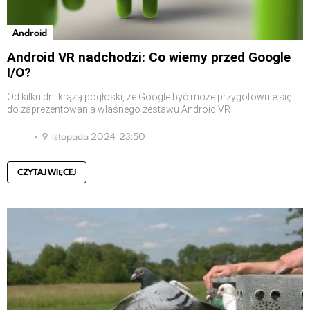
Android
Android VR nadchodzi: Co wiemy przed Google
I/O?
Od kilku dni krążą pogłoski, że Google być może przygotowuje się
do zaprezentowania własnego zestawu Android VR
9 listopada 2024, 23:50
CZYTAJ WIĘCEJ