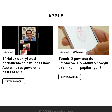
APPLE
Apple
Apple
iPhone
14-latek odkrył błąd
Touch ID powraca do
podsłuchiwania w FaceTime:
iPhone’ów: Co wiemy o nowym
Apple nie reagowało na
czytniku linii papilarnych?
ostrzeżenia
CZYTAJ WIĘCEJ
CZYTAJ WIĘCEJ
© 2026 smartfony.org