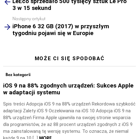
LeEco sprzedało 500 tysięcy sztuk Le Pro
more
3 w 15 sekund
Następny artykuł
iPhone 6 32 GB (2017) w przyszłym
tygodniu pojawi się w Europie
MOŻE CI SIĘ SPODOBAĆ
Bez kategorii
iOS 9 na 88% zgodnych urządzeń: Sukces Apple
w adaptacji systemu
Spis treści Adopcja iOS 9 na 88% urządzeń Rekordowa szybkość
adaptacji Zalety iOS 9 Oczekiwania na iOS 10 Adopcja iOS 9 na
88% urządzeń Firma Apple ujawniła na swojej stronie wsparcia
dla programistów, że aż 88 procent urządzeń zgodnych z iOS 9
ma zainstalowaną tę wersję systemu. To oznacza, że niemal
MORE
każde 9 na 10 […]