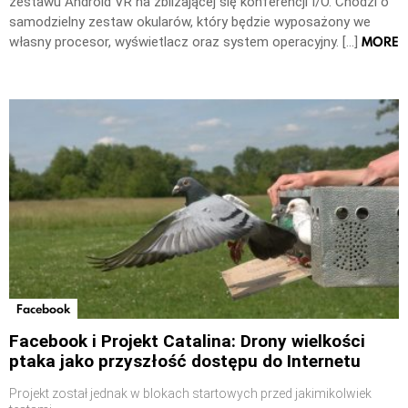
zestawu Android VR na zbliżającej się konferencji I/O. Chodzi o
samodzielny zestaw okularów, który będzie wyposażony we
MORE
własny procesor, wyświetlacz oraz system operacyjny. […]
Facebook
Facebook i Projekt Catalina: Drony wielkości
ptaka jako przyszłość dostępu do Internetu
Projekt został jednak w blokach startowych przed jakimikolwiek