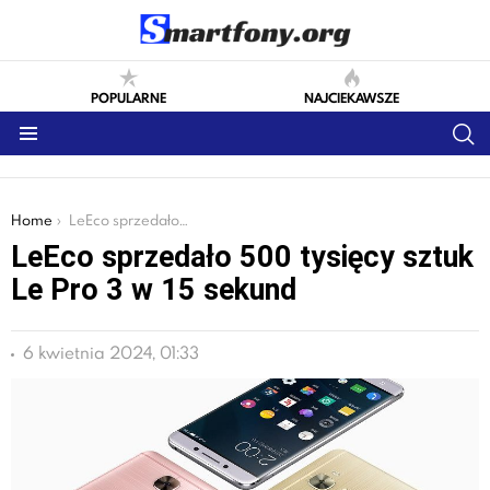
POPULARNE
NAJCIEKAWSZE
S
Menu
You are here:
Home
LeEco sprzedało 500 tysięcy sztuk Le Pro 3 w 15 sekund
LeEco sprzedało 500 tysięcy sztuk
Le Pro 3 w 15 sekund
6 kwietnia 2024, 01:33