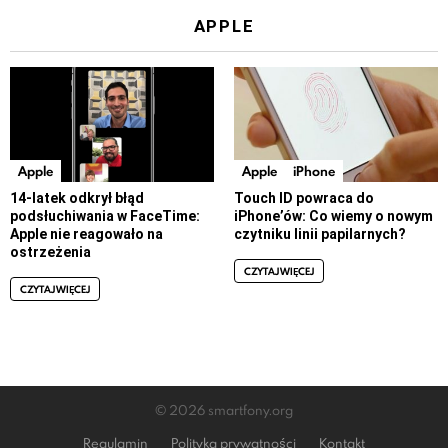
APPLE
Apple
Apple
iPhone
14-latek odkrył błąd
Touch ID powraca do
podsłuchiwania w FaceTime:
iPhone’ów: Co wiemy o nowym
Apple nie reagowało na
czytniku linii papilarnych?
ostrzeżenia
CZYTAJ WIĘCEJ
CZYTAJ WIĘCEJ
© 2026 smartfony.org
Regulamin
Polityka prywatności
Kontakt