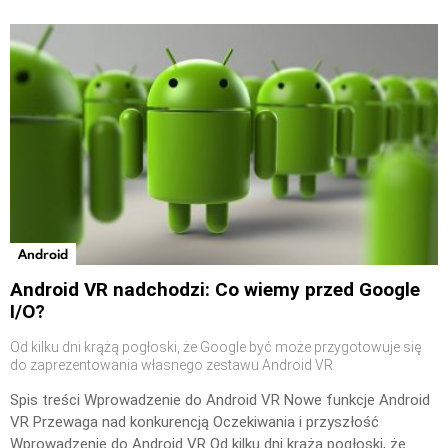
Android
Android VR nadchodzi: Co wiemy przed Google
I/O?
Od kilku dni krążą pogłoski, że Google być może przygotowuje się
do zaprezentowania własnego zestawu Android VR
Spis treści Wprowadzenie do Android VR Nowe funkcje Android
VR Przewaga nad konkurencją Oczekiwania i przyszłość
Wprowadzenie do Android VR Od kilku dni krążą pogłoski, że