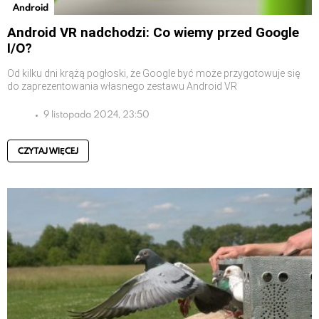
Android
Android VR nadchodzi: Co wiemy przed Google
I/O?
Od kilku dni krążą pogłoski, że Google być może przygotowuje się
do zaprezentowania własnego zestawu Android VR
9 listopada 2024, 23:50
CZYTAJ WIĘCEJ