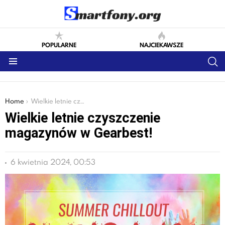
POPULARNE
NAJCIEKAWSZE
S
Menu
You are here:
Home
Wielkie letnie czyszczenie magazynów w Gearbest!
Wielkie letnie czyszczenie
magazynów w Gearbest!
6 kwietnia 2024, 00:53