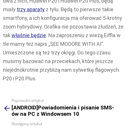
dwa z nich, Huawei P20 i Huawei P20 Plus, będą
miały
trzy aparaty
z tyłu. Będą to pierwsze takie
smartfony, a ich konfiguracja ma oferować 5-krotny
zoom hybrydowy. Grafika nie pozostawia złudzeń, że
tak
właśnie będzie
. Na zaproszeniu z wieżą Eiffla w
tle mamy też napis „SEE MOOORE WITH AI”.
Umieszczone są też trzy okręgi. Do tego czasu
musimy bazować na przeciekach, które jeszcze
niejednokrotnie przybliżą nam sylwetkę flagowych
P20 i P20 Plus.
Poprzedni artykuł
See
[ANDROID]Powiadomienia i pisanie SMS-
more
ów na PC z Windowsem 10
Następny artykuł