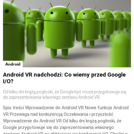
Android
Android VR nadchodzi: Co wiemy przed Google
I/O?
Od kilku dni krążą pogłoski, że Google być może przygotowuje się
do zaprezentowania własnego zestawu Android VR
Spis treści Wprowadzenie do Android VR Nowe funkcje Android
VR Przewaga nad konkurencją Oczekiwania i przyszłość
Wprowadzenie do Android VR Od kilku dni krążą pogłoski, że
Google przygotowuje się do zaprezentowania własnego
zestawu Android VR na zbliżającej się konferencji I/O. Chodzi o