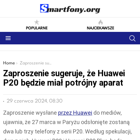
POPULARNE
NAJCIEKAWSZE
S
Menu
You are here:
Home
Zaproszenie sugeruje, że Huawei P20 będzie miał potrójny aparat
Zaproszenie sugeruje, że Huawei
P20 będzie miał potrójny aparat
29 czerwca 2024, 08:30
Zaproszenie wysłane
przez Huawei
do mediów,
ujawnia, że ​​27 marca w Paryżu odsłonięte zostaną
dwa lub trzy telefony z serii P20. Według spekulacji,