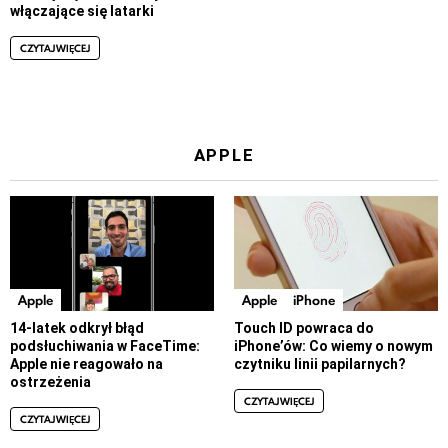
włączające się latarki
CZYTAJ WIĘCEJ
APPLE
Apple
Apple
iPhone
14-latek odkrył błąd
Touch ID powraca do
podsłuchiwania w FaceTime:
iPhone’ów: Co wiemy o nowym
Apple nie reagowało na
czytniku linii papilarnych?
ostrzeżenia
CZYTAJ WIĘCEJ
CZYTAJ WIĘCEJ