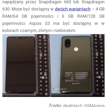
napędzany przez Snapdragon 660 lub Snapdragon
630. Może być dostępny w
dwóch wariantach
– 4 GB
RAM/64 GB pojemności i 6 GB RAM/128 GB
pojemności. Aquos S3 ma być dostępny w w
kolorach czarnym, złotym i niebieskim.
Źródło:
dealntech
,
GSMArena