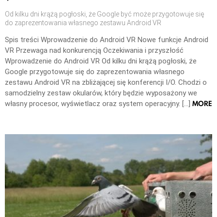
Od kilku dni krążą pogłoski, że Google być może przygotowuje się
do zaprezentowania własnego zestawu Android VR
Spis treści Wprowadzenie do Android VR Nowe funkcje Android
VR Przewaga nad konkurencją Oczekiwania i przyszłość
Wprowadzenie do Android VR Od kilku dni krążą pogłoski, że
Google przygotowuje się do zaprezentowania własnego
zestawu Android VR na zbliżającej się konferencji I/O. Chodzi o
samodzielny zestaw okularów, który będzie wyposażony we
MORE
własny procesor, wyświetlacz oraz system operacyjny. […]