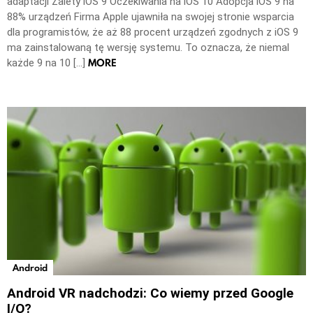
adaptacji Zalety iOS 9 Oczekiwania na iOS 10 Adopcja iOS 9 na
88% urządzeń Firma Apple ujawniła na swojej stronie wsparcia
dla programistów, że aż 88 procent urządzeń zgodnych z iOS 9
ma zainstalowaną tę wersję systemu. To oznacza, że niemal
MORE
każde 9 na 10 […]
Android
Android VR nadchodzi: Co wiemy przed Google
I/O?