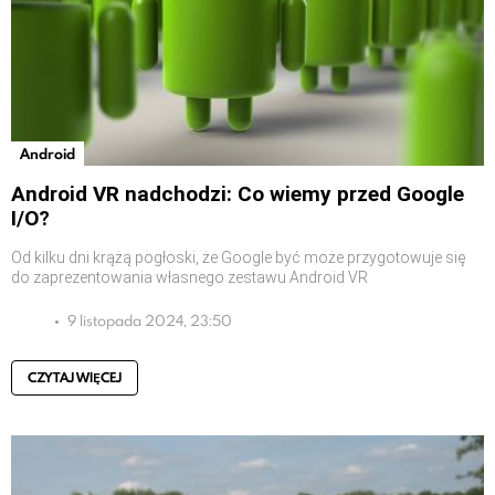
Android
Android VR nadchodzi: Co wiemy przed Google
I/O?
Od kilku dni krążą pogłoski, że Google być może przygotowuje się
do zaprezentowania własnego zestawu Android VR
9 listopada 2024, 23:50
CZYTAJ WIĘCEJ