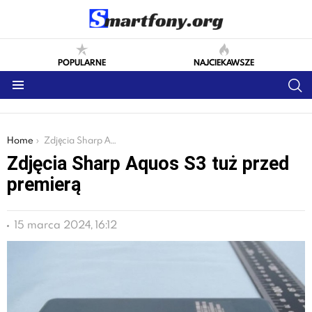
POPULARNE
NAJCIEKAWSZE
S
Menu
You are here:
Home
Zdjęcia Sharp Aquos S3 tuż przed premierą
Zdjęcia Sharp Aquos S3 tuż przed
premierą
15 marca 2024, 16:12