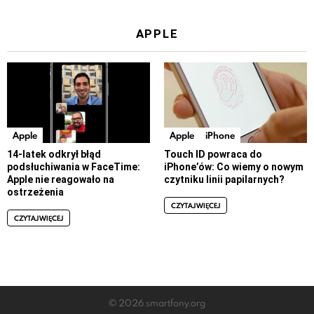
APPLE
Apple
Apple
iPhone
14-latek odkrył błąd
Touch ID powraca do
podsłuchiwania w FaceTime:
iPhone’ów: Co wiemy o nowym
Apple nie reagowało na
czytniku linii papilarnych?
ostrzeżenia
CZYTAJ WIĘCEJ
CZYTAJ WIĘCEJ
© 2026 smartfony.org