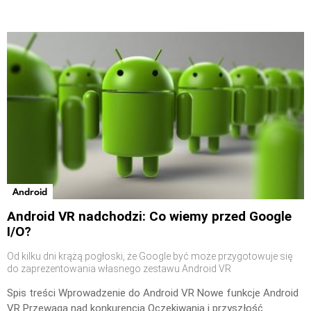
Android
Android VR nadchodzi: Co wiemy przed Google
I/O?
Od kilku dni krążą pogłoski, że Google być może przygotowuje się
do zaprezentowania własnego zestawu Android VR
Spis treści Wprowadzenie do Android VR Nowe funkcje Android
VR Przewaga nad konkurencją Oczekiwania i przyszłość