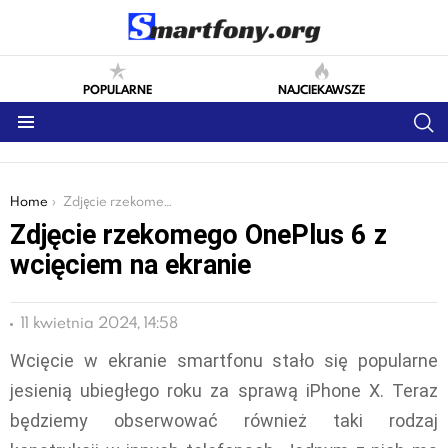
POPULARNE
NAJCIEKAWSZE
S
Menu
You are here:
Home
Zdjęcie rzekomego OnePlus 6 z wcięciem na ekranie
Zdjęcie rzekomego OnePlus 6 z
wcięciem na ekranie
11 kwietnia 2024, 14:58
Wcięcie w ekranie smartfonu stało się popularne
jesienią ubiegłego roku za sprawą iPhone X. Teraz
będziemy obserwować również taki rodzaj