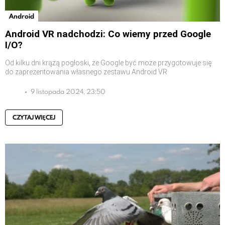
Android
Android VR nadchodzi: Co wiemy przed Google
I/O?
Od kilku dni krążą pogłoski, że Google być może przygotowuje się
do zaprezentowania własnego zestawu Android VR
9 listopada 2024, 23:50
CZYTAJ WIĘCEJ