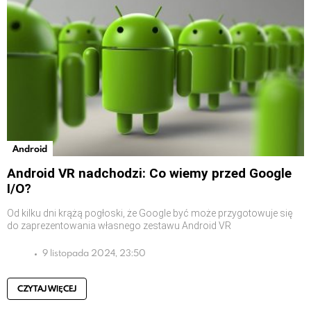
Android
Android VR nadchodzi: Co wiemy przed Google
I/O?
Od kilku dni krążą pogłoski, że Google być może przygotowuje się
do zaprezentowania własnego zestawu Android VR
9 listopada 2024, 23:50
CZYTAJ WIĘCEJ