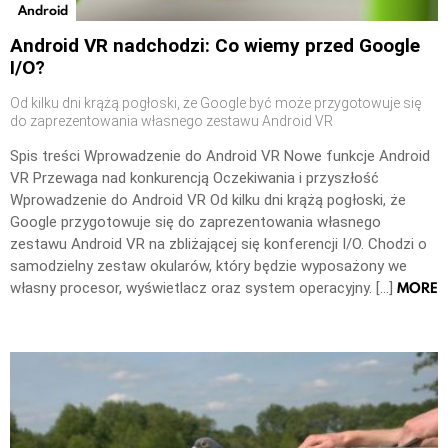
Android
Android VR nadchodzi: Co wiemy przed Google
I/O?
Od kilku dni krążą pogłoski, że Google być może przygotowuje się
do zaprezentowania własnego zestawu Android VR
Spis treści Wprowadzenie do Android VR Nowe funkcje Android
VR Przewaga nad konkurencją Oczekiwania i przyszłość
Wprowadzenie do Android VR Od kilku dni krążą pogłoski, że
Google przygotowuje się do zaprezentowania własnego
zestawu Android VR na zbliżającej się konferencji I/O. Chodzi o
samodzielny zestaw okularów, który będzie wyposażony we
MORE
własny procesor, wyświetlacz oraz system operacyjny. […]