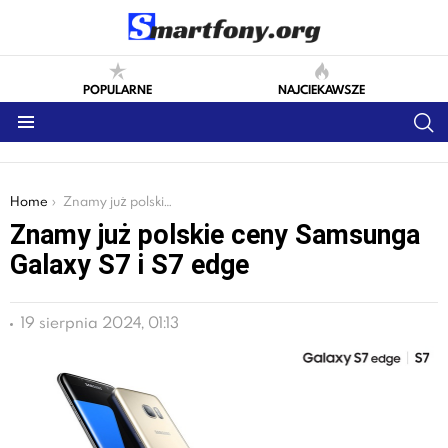
POPULARNE
NAJCIEKAWSZE
S
Menu
You are here:
Home
Znamy już polskie ceny Samsunga Galaxy S7 i S7 edge
Znamy już polskie ceny Samsunga
Galaxy S7 i S7 edge
19 sierpnia 2024, 01:13