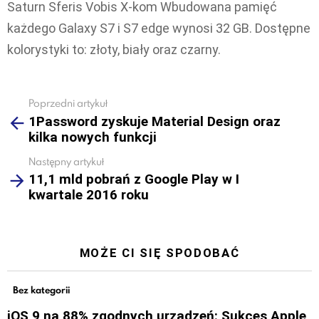
Saturn Sferis Vobis X-kom Wbudowana pamięć
każdego Galaxy S7 i S7 edge wynosi 32 GB. Dostępne
kolorystyki to: złoty, biały oraz czarny.
Poprzedni artykuł
See
1Password zyskuje Material Design oraz
more
kilka nowych funkcji
Następny artykuł
11,1 mld pobrań z Google Play w I
kwartale 2016 roku
MOŻE CI SIĘ SPODOBAĆ
Bez kategorii
iOS 9 na 88% zgodnych urządzeń: Sukces Apple