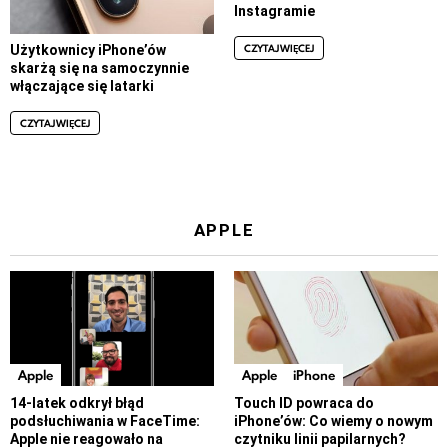
Instagramie
CZYTAJ WIĘCEJ
Użytkownicy iPhone’ów
skarżą się na samoczynnie
włączające się latarki
CZYTAJ WIĘCEJ
APPLE
Apple
Apple
iPhone
14-latek odkrył błąd
Touch ID powraca do
podsłuchiwania w FaceTime:
iPhone’ów: Co wiemy o nowym
Apple nie reagowało na
czytniku linii papilarnych?