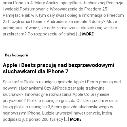
smartfona za 4 dolary Analiza specyfikacji technicznej Recenzja
i wnioski Podsumowanie Wprowadzenie do Freedom 251
Pamiętacie jak w lutym cały świat obiegła informacja o Freedom
251, czyli smartfonie z Androidem za niecałe 4 dolary? Może
pamiętacie również, że całe zamieszanie okazało się wielkim
MORE
przekrętem? Po rozpoczęciu oficjalnej […]
Bez kategorii
Apple i Beats pracują nad bezprzewodowymi
słuchawkami dla iPhone 7
Spis treści Plotki o usunięciu gniazda Apple i Beats pracują nad
nowymi słuchawkami Czy AirPods zastąpią tradycyjne
słuchawki? Innowacyjne rozwiązania Apple Co przyniesie
przyszłość? Plotki o usunięciu gniazda Od kilku już dni w sieci
krążą plotki o usunięciu 3,5 mm gniazda słuchawkowego w
najnowszym iPhone. Ludzie utworzyli nawet petycję, którą
MORE
podpisało już ponad 200 tysięcy […]