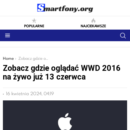
POPULARNE
NAJCIEKAWSZE
S
Menu
You are here:
Home
Zobacz gdzie oglądać WWD 2016 na żywo już 13 czerwca
Zobacz gdzie oglądać WWD 2016
na żywo już 13 czerwca
16 kwietnia 2024, 04:19