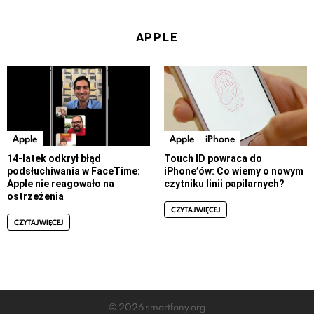
APPLE
Apple
Apple
iPhone
14-latek odkrył błąd
Touch ID powraca do
podsłuchiwania w FaceTime:
iPhone’ów: Co wiemy o nowym
Apple nie reagowało na
czytniku linii papilarnych?
ostrzeżenia
CZYTAJ WIĘCEJ
CZYTAJ WIĘCEJ
© 2026 smartfony.org