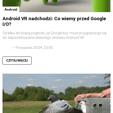
Android
Android VR nadchodzi: Co wiemy przed Google
I/O?
Od kilku dni krążą pogłoski, że Google być może przygotowuje się
do zaprezentowania własnego zestawu Android VR
9 listopada 2024, 23:50
CZYTAJ WIĘCEJ