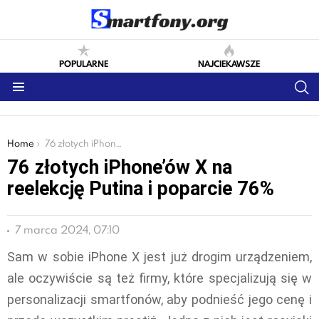
POPULARNE
NAJCIEKAWSZE
S
Menu
You are here:
Home
76 złotych iPhone’ów X na reelekcję Putina i poparcie 76%
76 złotych iPhone’ów X na
reelekcję Putina i poparcie 76%
7 marca 2024, 07:10
Sam w sobie iPhone X jest już drogim urządzeniem,
ale oczywiście są też firmy, które specjalizują się w
personalizacji smartfonów, aby podnieść jego cenę i