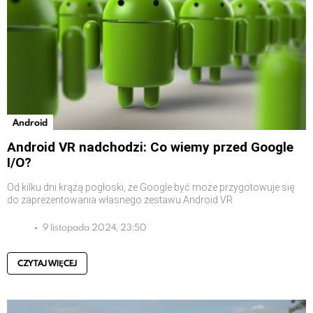
Android
Android VR nadchodzi: Co wiemy przed Google
I/O?
Od kilku dni krążą pogłoski, że Google być może przygotowuje się
do zaprezentowania własnego zestawu Android VR
9 listopada 2024, 23:50
CZYTAJ WIĘCEJ