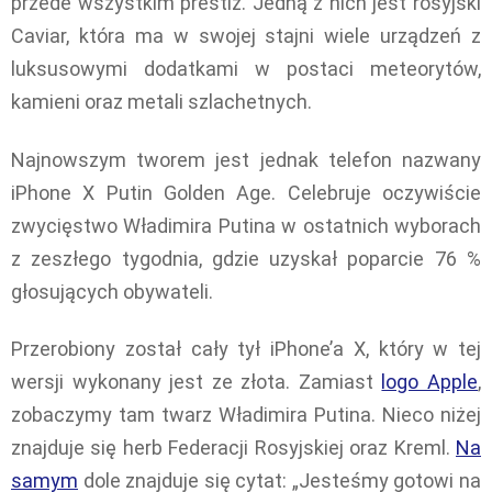
przede wszystkim prestiż. Jedną z nich jest rosyjski
Caviar, która ma w swojej stajni wiele urządzeń z
luksusowymi dodatkami w postaci meteorytów,
kamieni oraz metali szlachetnych.
Najnowszym tworem jest jednak telefon nazwany
iPhone X Putin Golden Age. Celebruje oczywiście
zwycięstwo Władimira Putina w ostatnich wyborach
z zeszłego tygodnia, gdzie uzyskał poparcie 76 %
głosujących obywateli.
Przerobiony został cały tył iPhone’a X, który w tej
wersji wykonany jest ze złota. Zamiast
logo Apple
,
zobaczymy tam twarz Władimira Putina. Nieco niżej
znajduje się herb Federacji Rosyjskiej oraz Kreml.
Na
samym
dole znajduje się cytat: „Jesteśmy gotowi na