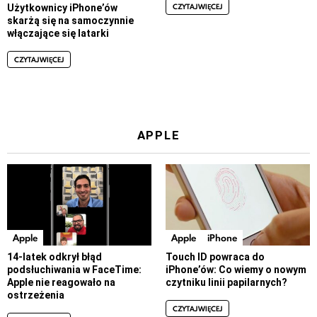
CZYTAJ WIĘCEJ
Użytkownicy iPhone’ów
skarżą się na samoczynnie
włączające się latarki
CZYTAJ WIĘCEJ
APPLE
Apple
Apple
iPhone
14-latek odkrył błąd
Touch ID powraca do
podsłuchiwania w FaceTime:
iPhone’ów: Co wiemy o nowym
Apple nie reagowało na
czytniku linii papilarnych?
ostrzeżenia
CZYTAJ WIĘCEJ