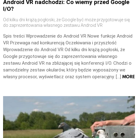
Android VR nadchodzi: Co wiemy przed Google
I/O?
Od kilku dni krążą pogłoski, że Google być może przygotowuje się
do zaprezentowania własnego zestawu Android VR
Spis treści Wprowadzenie do Android VR Nowe funkcje Android
VR Przewaga nad konkurencją Oczekiwania i przyszłość
Wprowadzenie do Android VR Od kilku dni krążą pogłoski, że
Google przygotowuje się do zaprezentowania własnego
zestawu Android VR na zbliżającej się konferencji I/O. Chodzi o
samodzielny zestaw okularów, który będzie wyposażony we
MORE
własny procesor, wyświetlacz oraz system operacyjny. […]