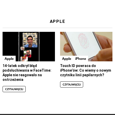
APPLE
Apple
Apple
iPhone
14-latek odkrył błąd
Touch ID powraca do
podsłuchiwania w FaceTime:
iPhone’ów: Co wiemy o nowym
Apple nie reagowało na
czytniku linii papilarnych?
ostrzeżenia
CZYTAJ WIĘCEJ
CZYTAJ WIĘCEJ