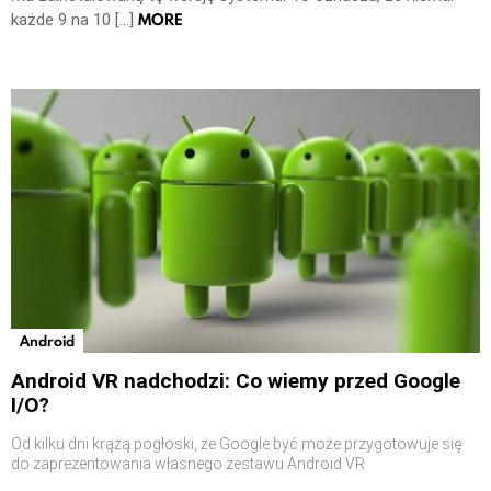
MORE
każde 9 na 10 […]
Android
Android VR nadchodzi: Co wiemy przed Google
I/O?
Od kilku dni krążą pogłoski, że Google być może przygotowuje się
do zaprezentowania własnego zestawu Android VR