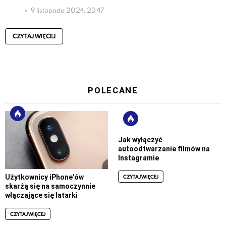
9 listopada 2024, 23:47
CZYTAJ WIĘCEJ
POLECANE
Jak wyłączyć
autoodtwarzanie filmów na
Instagramie
CZYTAJ WIĘCEJ
Użytkownicy iPhone’ów
skarżą się na samoczynnie
włączające się latarki
CZYTAJ WIĘCEJ