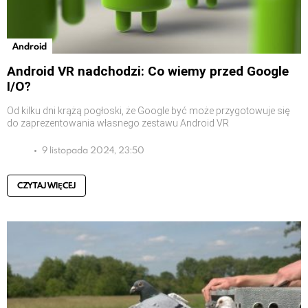
Android
Android VR nadchodzi: Co wiemy przed Google
I/O?
Od kilku dni krążą pogłoski, że Google być może przygotowuje się
do zaprezentowania własnego zestawu Android VR
9 listopada 2024, 23:50
CZYTAJ WIĘCEJ