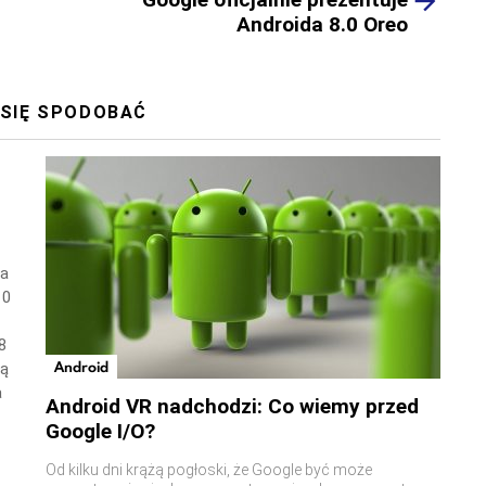
Androida 8.0 Oreo
 SIĘ SPODOBAĆ
wa
10
8
Android
ną
a
Android VR nadchodzi: Co wiemy przed
Google I/O?
Od kilku dni krążą pogłoski, że Google być może