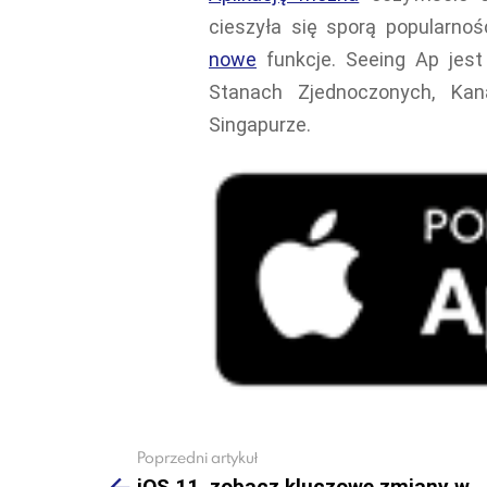
cieszyła się sporą popularno
nowe
funkcje. Seeing Ap jest
Stanach Zjednoczonych, Kana
Singapurze.
Poprzedni artykuł
See
more
iOS 11, zobacz kluczowe zmiany w