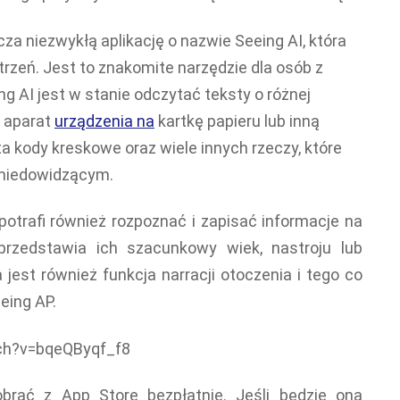
cza niezwykłą aplikację o nazwie Seeing AI, która
trzeń. Jest to znakomite narzędzie dla osób z
g AI jest w stanie odczytać teksty o różnej
ć aparat
urządzenia na
kartkę papieru lub inną
a kody kreskowe oraz wiele innych rzeczy, które
niedowidzącym.
 potrafi również rozpoznać i zapisać informacje na
przedstawia ich szacunkowy wiek, nastroju lub
 jest również funkcja narracji otoczenia i tego co
eing AP.
ch?v=bqeQByqf_f8
brać z App Store bezpłatnie. Jeśli będzie ona