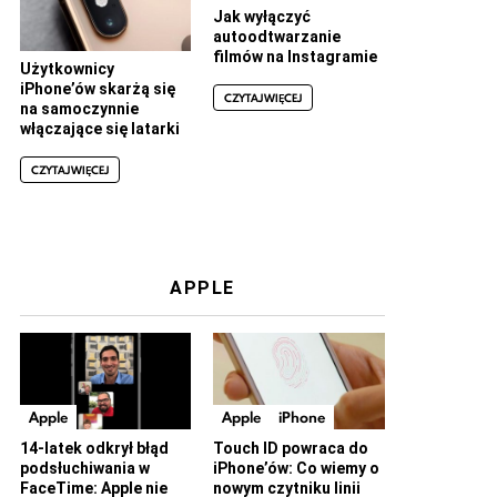
Jak wyłączyć
autoodtwarzanie
filmów na Instagramie
Użytkownicy
iPhone’ów skarżą się
CZYTAJ WIĘCEJ
na samoczynnie
włączające się latarki
CZYTAJ WIĘCEJ
APPLE
Apple
Apple
iPhone
14-latek odkrył błąd
Touch ID powraca do
podsłuchiwania w
iPhone’ów: Co wiemy o
FaceTime: Apple nie
nowym czytniku linii