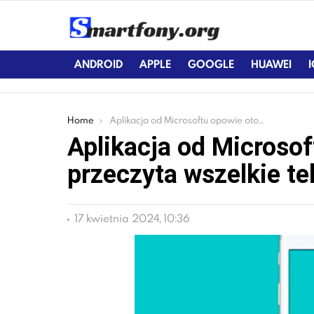
ANDROID
APPLE
GOOGLE
HUAWEI
You are here:
Home
Aplikacja od Microsoftu opowie otoczenie oraz przeczyta wszelkie teksty
Aplikacja od Microsof
przeczyta wszelkie te
17 kwietnia 2024, 10:36