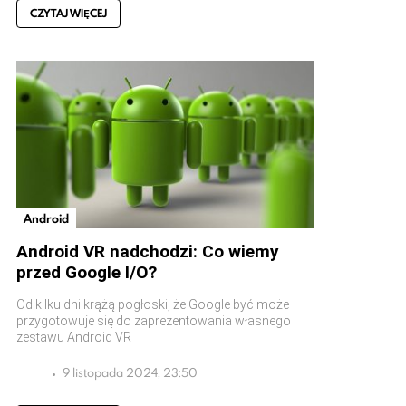
CZYTAJ WIĘCEJ
Android
Android VR nadchodzi: Co wiemy
przed Google I/O?
Od kilku dni krążą pogłoski, że Google być może
przygotowuje się do zaprezentowania własnego
zestawu Android VR
9 listopada 2024, 23:50