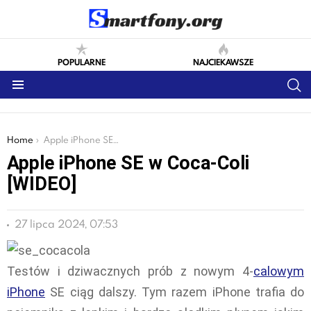
POPULARNE
NAJCIEKAWSZE
S
Menu
You are here:
Home
Apple iPhone SE w Coca-Coli [WIDEO]
Apple iPhone SE w Coca-Coli
[WIDEO]
27 lipca 2024, 07:53
Testów i dziwacznych prób z nowym 4-
calowym
iPhone
SE ciąg dalszy. Tym razem iPhone trafia do