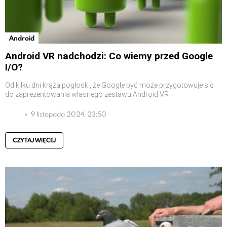
Android
Android VR nadchodzi: Co wiemy przed Google
I/O?
Od kilku dni krążą pogłoski, że Google być może przygotowuje się
do zaprezentowania własnego zestawu Android VR
9 listopada 2024, 23:50
CZYTAJ WIĘCEJ