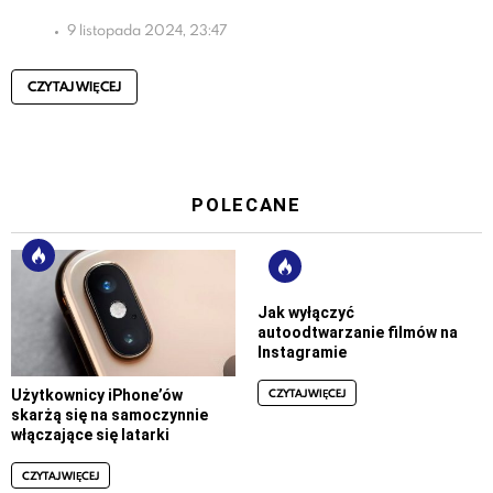
9 listopada 2024, 23:47
CZYTAJ WIĘCEJ
POLECANE
Jak wyłączyć
autoodtwarzanie filmów na
Instagramie
CZYTAJ WIĘCEJ
Użytkownicy iPhone’ów
skarżą się na samoczynnie
włączające się latarki
CZYTAJ WIĘCEJ