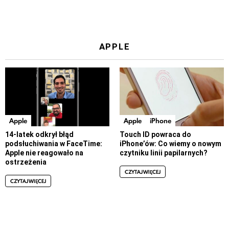
APPLE
Apple
Apple
iPhone
14-latek odkrył błąd
Touch ID powraca do
podsłuchiwania w FaceTime:
iPhone’ów: Co wiemy o nowym
Apple nie reagowało na
czytniku linii papilarnych?
ostrzeżenia
CZYTAJ WIĘCEJ
CZYTAJ WIĘCEJ