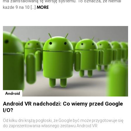
ma zainstalowaną tę wersję systemu. To oznacza, że niemal
MORE
każde 9 na 10 […]
Android
Android VR nadchodzi: Co wiemy przed Google
I/O?
Od kilku dni krążą pogłoski, że Google być może przygotowuje się
do zaprezentowania własnego zestawu Android VR