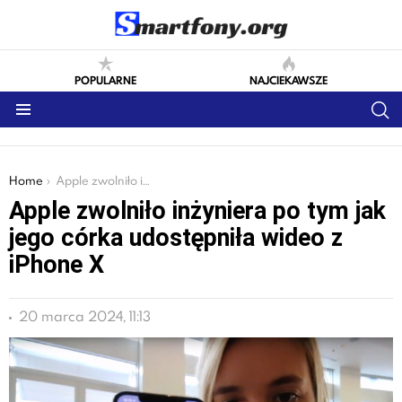
POPULARNE
NAJCIEKAWSZE
S
Menu
You are here:
Home
Apple zwolniło inżyniera po tym jak jego córka udostępniła wideo z iPhone X
Apple zwolniło inżyniera po tym jak
jego córka udostępniła wideo z
iPhone X
20 marca 2024, 11:13