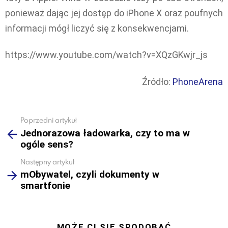
ponieważ dając jej dostęp do iPhone X oraz poufnych
informacji mógł liczyć się z konsekwencjami.
https://www.youtube.com/watch?v=XQzGKwjr_js
Źródło:
PhoneArena
Poprzedni artykuł
See
Jednorazowa ładowarka, czy to ma w
more
ogóle sens?
Następny artykuł
mObywatel, czyli dokumenty w
smartfonie
MOŻE CI SIĘ SPODOBAĆ