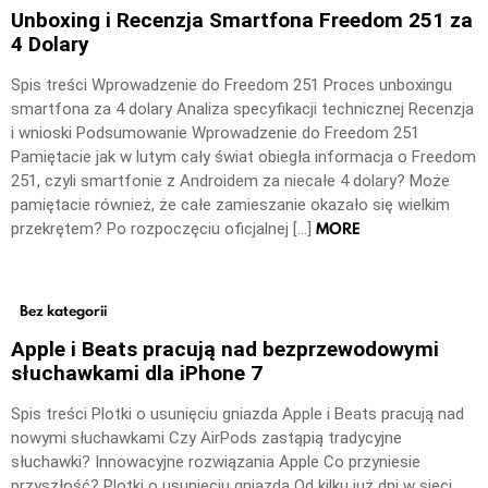
Unboxing i Recenzja Smartfona Freedom 251 za
4 Dolary
Spis treści Wprowadzenie do Freedom 251 Proces unboxingu
smartfona za 4 dolary Analiza specyfikacji technicznej Recenzja
i wnioski Podsumowanie Wprowadzenie do Freedom 251
Pamiętacie jak w lutym cały świat obiegła informacja o Freedom
251, czyli smartfonie z Androidem za niecałe 4 dolary? Może
pamiętacie również, że całe zamieszanie okazało się wielkim
MORE
przekrętem? Po rozpoczęciu oficjalnej […]
Bez kategorii
Apple i Beats pracują nad bezprzewodowymi
słuchawkami dla iPhone 7
Spis treści Plotki o usunięciu gniazda Apple i Beats pracują nad
nowymi słuchawkami Czy AirPods zastąpią tradycyjne
słuchawki? Innowacyjne rozwiązania Apple Co przyniesie
przyszłość? Plotki o usunięciu gniazda Od kilku już dni w sieci