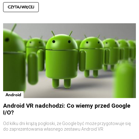
CZYTAJ WIĘCEJ
Android
Android VR nadchodzi: Co wiemy przed Google
I/O?
Od kilku dni krążą pogłoski, że Google być może przygotowuje się
do zaprezentowania własnego zestawu Android VR