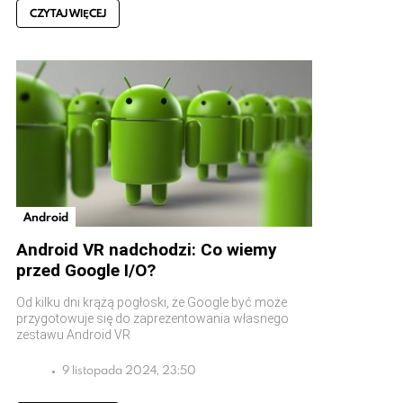
CZYTAJ WIĘCEJ
Android
Android VR nadchodzi: Co wiemy
przed Google I/O?
Od kilku dni krążą pogłoski, że Google być może
przygotowuje się do zaprezentowania własnego
zestawu Android VR
9 listopada 2024, 23:50