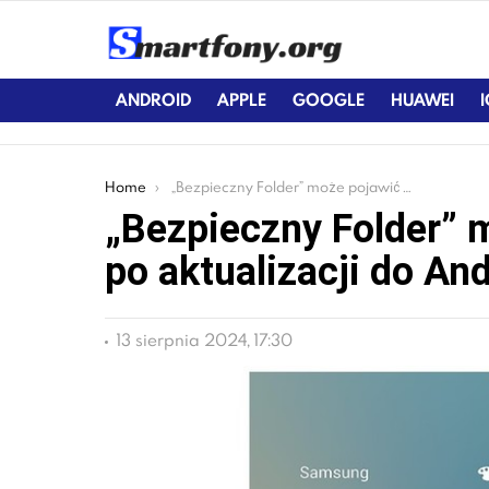
ANDROID
APPLE
GOOGLE
HUAWEI
You are here:
Home
„Bezpieczny Folder” może pojawić w Galaxy S7 po aktualizacji do Android 70. Nougat
„Bezpieczny Folder” 
po aktualizacji do An
13 sierpnia 2024, 17:30