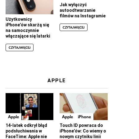
Jak wyłączyć
autoodtwarzanie
filmów na Instagramie
Użytkownicy
iPhone’ów skarżą się
CZYTAJ WIĘCEJ
na samoczynnie
włączające się latarki
CZYTAJ WIĘCEJ
APPLE
Apple
Apple
iPhone
14-latek odkrył błąd
Touch ID powraca do
podsłuchiwania w
iPhone’ów: Co wiemy o
FaceTime: Apple nie
nowym czytniku linii