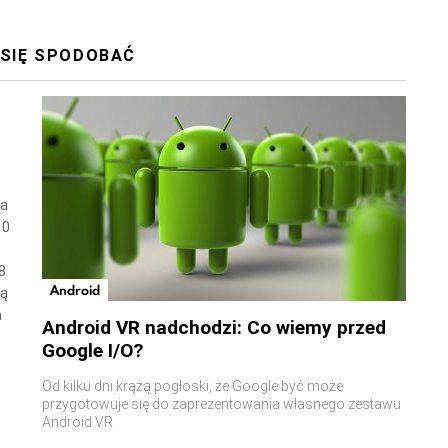
 SIĘ SPODOBAĆ
wa
10
8
Android
ną
a
Android VR nadchodzi: Co wiemy przed
Google I/O?
Od kilku dni krążą pogłoski, że Google być może
przygotowuje się do zaprezentowania własnego zestawu
Android VR