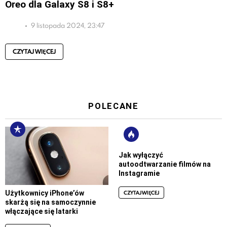
Oreo dla Galaxy S8 i S8+
9 listopada 2024, 23:47
CZYTAJ WIĘCEJ
POLECANE
Jak wyłączyć
autoodtwarzanie filmów na
Instagramie
CZYTAJ WIĘCEJ
Użytkownicy iPhone’ów
skarżą się na samoczynnie
włączające się latarki