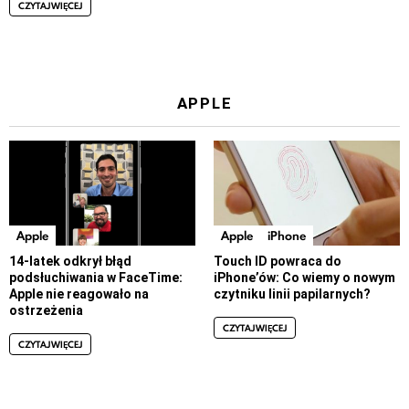
CZYTAJ WIĘCEJ
APPLE
Apple
Apple
iPhone
14-latek odkrył błąd
Touch ID powraca do
podsłuchiwania w FaceTime:
iPhone’ów: Co wiemy o nowym
Apple nie reagowało na
czytniku linii papilarnych?
ostrzeżenia
CZYTAJ WIĘCEJ
CZYTAJ WIĘCEJ