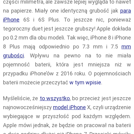
części milimetra, ale zawsze lepiej wygląda to nawet
na papierze. Miały one identyczną grubość jak
para
iPhone
6S i 6S Plus. To jeszcze nic, ponieważ
tegoroczny duet jest jeszcze grubszy! Apple dokłada
po 0.2 mm dla obu modeli. Tak więc, iPhone 8 i iPhone
8 Plus mają odpowiednio po 7.3 mm i 7.5
mm
grubości
. Wpływu na pewno na to nie miała
pojemność baterii, która jest mniejsza niż w
przypadku iPhone’ów z 2016 roku. O pojemnościach
baterii możecie przeczytać
w tym wpisie
.
Myśleliście, że
to wszystko
, bo przecież jest jeszcze
najnowocześniejszy
model iPhone
X, czyli urządzenie
wybiegające w przyszłość pod każdym względem.
Apple mówi jednak, że będzie on pracował na baterii