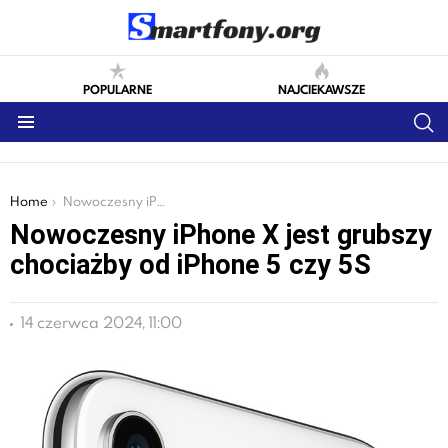
POPULARNE
NAJCIEKAWSZE
S
Menu
You are here:
Home
Nowoczesny iPhone X jest grubszy chociażby od iPhone 5 czy 5S
Nowoczesny iPhone X jest grubszy
chociażby od iPhone 5 czy 5S
14 czerwca 2024, 11:00