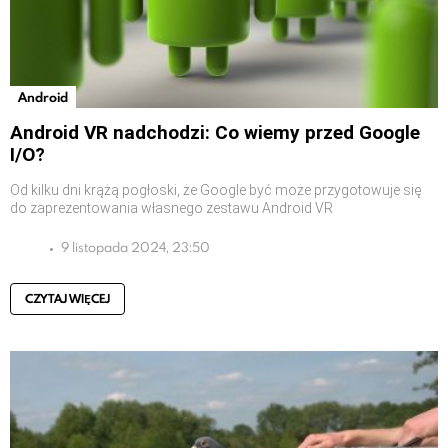
Android
Android VR nadchodzi: Co wiemy przed Google
I/O?
Od kilku dni krążą pogłoski, że Google być może przygotowuje się
do zaprezentowania własnego zestawu Android VR
9 listopada 2024, 23:50
CZYTAJ WIĘCEJ