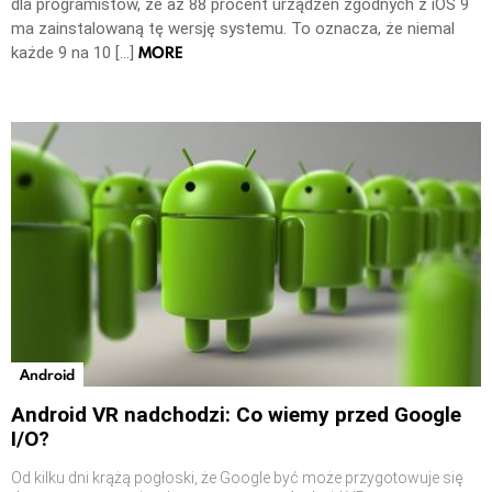
dla programistów, że aż 88 procent urządzeń zgodnych z iOS 9
ma zainstalowaną tę wersję systemu. To oznacza, że niemal
MORE
każde 9 na 10 […]
Android
Android VR nadchodzi: Co wiemy przed Google
I/O?
Od kilku dni krążą pogłoski, że Google być może przygotowuje się