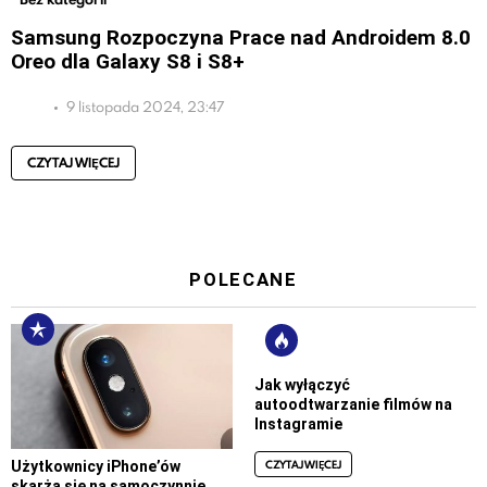
Samsung Rozpoczyna Prace nad Androidem 8.0
Oreo dla Galaxy S8 i S8+
9 listopada 2024, 23:47
CZYTAJ WIĘCEJ
POLECANE
Jak wyłączyć
autoodtwarzanie filmów na
Instagramie
CZYTAJ WIĘCEJ
Użytkownicy iPhone’ów
skarżą się na samoczynnie