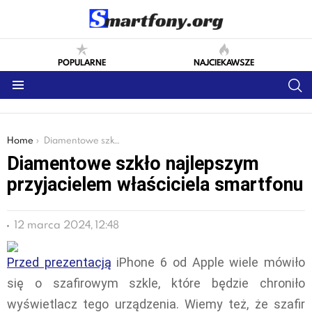
POPULARNE
NAJCIEKAWSZE
S
Menu
You are here:
Home
Diamentowe szkło najlepszym przyjacielem właściciela smartfonu
Diamentowe szkło najlepszym
przyjacielem właściciela smartfonu
12 marca 2024, 12:48
Przed prezentacją
iPhone 6 od Apple wiele mówiło
się o szafirowym szkle, które będzie chroniło
wyświetlacz tego urządzenia. Wiemy też, że szafir