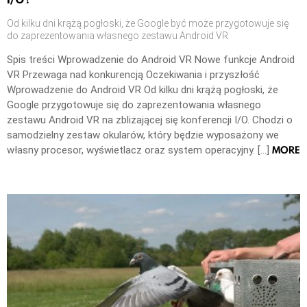
Od kilku dni krążą pogłoski, że Google być może przygotowuje się
do zaprezentowania własnego zestawu Android VR
Spis treści Wprowadzenie do Android VR Nowe funkcje Android
VR Przewaga nad konkurencją Oczekiwania i przyszłość
Wprowadzenie do Android VR Od kilku dni krążą pogłoski, że
Google przygotowuje się do zaprezentowania własnego
zestawu Android VR na zbliżającej się konferencji I/O. Chodzi o
samodzielny zestaw okularów, który będzie wyposażony we
MORE
własny procesor, wyświetlacz oraz system operacyjny. […]