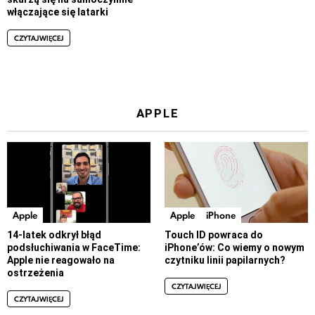
włączające się latarki
CZYTAJ WIĘCEJ
APPLE
Apple
Apple
iPhone
14-latek odkrył błąd
Touch ID powraca do
podsłuchiwania w FaceTime:
iPhone’ów: Co wiemy o nowym
Apple nie reagowało na
czytniku linii papilarnych?
ostrzeżenia
CZYTAJ WIĘCEJ
CZYTAJ WIĘCEJ