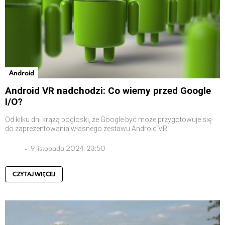
Android
Android VR nadchodzi: Co wiemy przed Google
I/O?
Od kilku dni krążą pogłoski, że Google być może przygotowuje się
do zaprezentowania własnego zestawu Android VR
9 listopada 2024, 23:50
CZYTAJ WIĘCEJ