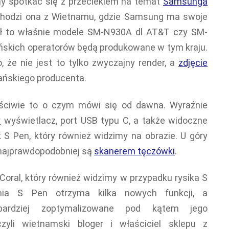
ny spotkać się z przeciekiem na temat
Samsunga
hodzi ona z Wietnamu, gdzie Samsung ma swoje
deł to właśnie modele SM-N930A dl AT&T czy SM-
ańskich operatorów będą produkowane w tym kraju.
 że nie jest to tylko zwyczajny render, a
zdjęcie
ańskiego producenta.
ciwie to o czym mówi się od dawna. Wyraźnie
y
wyświetlacz, port USB typu C, a także widoczne
 S Pen, który również widzimy na obrazie. U góry
e najprawdopodobniej są
skanerem tęczówki
.
 Coral, który również widzimy w przypadku rysika S
enia S Pen otrzyma kilka nowych funkcji, a
bardziej zoptymalizowane pod kątem jego
zyli wietnamski bloger i właściciel sklepu z