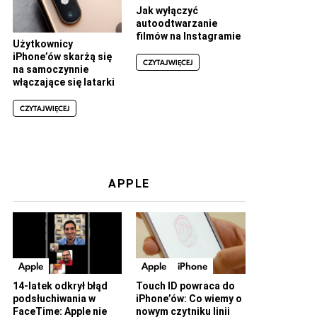
Jak wyłączyć
autoodtwarzanie
filmów na Instagramie
Użytkownicy
iPhone’ów skarżą się
CZYTAJ WIĘCEJ
na samoczynnie
włączające się latarki
CZYTAJ WIĘCEJ
APPLE
Apple
Apple
iPhone
14-latek odkrył błąd
Touch ID powraca do
podsłuchiwania w
iPhone’ów: Co wiemy o
FaceTime: Apple nie
nowym czytniku linii