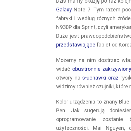
Dziś mamy okazję po raz kolej
Galaxy
Note 7. Tym razem poc
fabryki i według różnych źró
N930P dla Sprint, czyli ameryk
Duże jest prawdopodobieństwo,
przedstawiające
fablet od Kore
Możemy na nim dostrzec właś
widać
obustronnie zakrzywion
otwory na
słuchawki oraz
rysik
widzimy również czujniki, któr
Kolor urządzenia to znany Blue
Pen. Jak sugerują doniesi
oprogramowanie zostanie 
użyteczności. Mai Nguyen, c