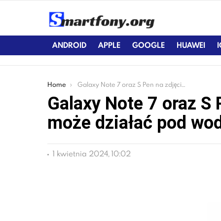
ANDROID
APPLE
GOOGLE
HUAWEI
You are here:
Home
Galaxy Note 7 oraz S Pen na zdjęciu. Rysik może działać pod wodą
Galaxy Note 7 oraz S 
może działać pod wo
1 kwietnia 2024, 10:02