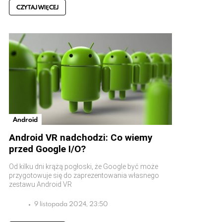
CZYTAJ WIĘCEJ
Android
Android VR nadchodzi: Co wiemy
przed Google I/O?
Od kilku dni krążą pogłoski, że Google być może
przygotowuje się do zaprezentowania własnego
zestawu Android VR
9 listopada 2024, 23:50