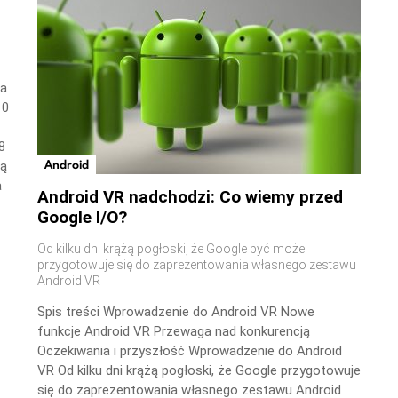
wa
10
8
Android
ną
a
Android VR nadchodzi: Co wiemy przed
Google I/O?
Od kilku dni krążą pogłoski, że Google być może
przygotowuje się do zaprezentowania własnego zestawu
Android VR
Spis treści Wprowadzenie do Android VR Nowe
funkcje Android VR Przewaga nad konkurencją
Oczekiwania i przyszłość Wprowadzenie do Android
VR Od kilku dni krążą pogłoski, że Google przygotowuje
się do zaprezentowania własnego zestawu Android