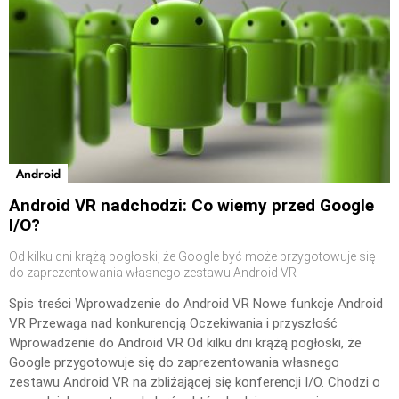
Android
Android VR nadchodzi: Co wiemy przed Google
I/O?
Od kilku dni krążą pogłoski, że Google być może przygotowuje się
do zaprezentowania własnego zestawu Android VR
Spis treści Wprowadzenie do Android VR Nowe funkcje Android
VR Przewaga nad konkurencją Oczekiwania i przyszłość
Wprowadzenie do Android VR Od kilku dni krążą pogłoski, że
Google przygotowuje się do zaprezentowania własnego
zestawu Android VR na zbliżającej się konferencji I/O. Chodzi o