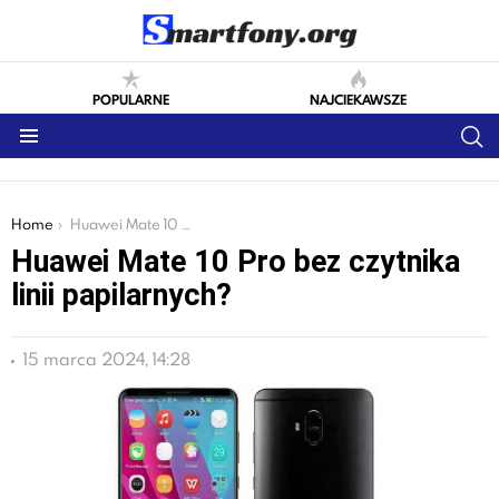
POPULARNE
NAJCIEKAWSZE
S
Menu
You are here:
Home
Huawei Mate 10 Pro bez czytnika linii papilarnych?
Huawei Mate 10 Pro bez czytnika
linii papilarnych?
15 marca 2024, 14:28